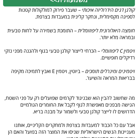
משמעותית>>
קולגן דגים הידרוליזה איכותי
– שעבר פירוק למולקולות קטנות
לספיגה מקסימלית, ונחקר קלינית במעבדות בצרפת.
חומצה היאלורונית ליפוזומלית
– התומכת בשמירה על לחות טבעית
ובמראה מלא יותר.
ויטמין C ליפוזומלי
– הכרחי לייצור קולגן טבעי בגוף ולהגנה מפני נזקי
רדיקלים חופשיים.
ויטמינים ומינרלים תומכים
– ביוטין, ויטמין E ואבץ לתמיכה מקיפה
בבריאות המראה והשיער.
מה שחשוב להבין הוא שבניגוד לקרמים שפועלים רק על פני השטח,
הגישה מבפנים מאפשרת לגוף לקבל את החומרים הגולמיים
הדרושים לו לייצר קולגן טבעי ולשמור על מבנה בריא.
אבל עם כל הכבוד למעבדות בצרפת ולמחקרים הקליניים, אותנו
מעניינות הנשים הישראליות שניסו את המוצר הזה בפועל והאם הן