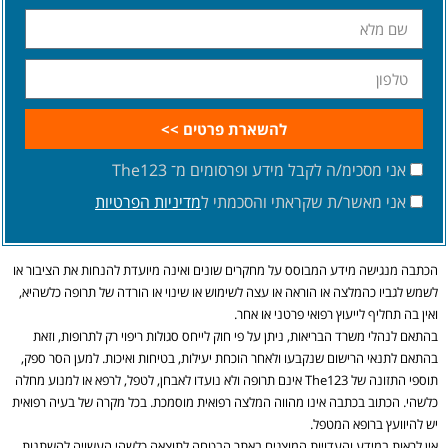
להשארת פרטים >>
אני מסכימ/ה לקבל מידע ופרסומים מ־ The123
אני מאשר/ת שקראתי והסכמתי ל
מדיניות הפרטיות
הכתבה מנגישה מידע המבוסס על מחקרים שונים ואינה מיועדת להנחות את הציבור או
לשמש לגביו כהמלצה או הוראה או עצה לשימוש או שינוי או הורדה של תרופה כלשהיא,
ואין בה תחליף לייעוץ רפואי פרטני או אחר.
בהתאם לנהלי משרד הבריאות, ניתן על פי חוק לייחס סגולות ריפוי רק לתרופות, וזאת
בהתאם לתנאי הרישום שנקבעו ולאחר הוכחת יעילות, בטיחות ואיכות. למען הסר ספק,
תוספי התזונה של The123 אינם תרופה ולא נועדו לאבחן, לטפל, לרפא או למנוע מחלה
כלשהי. הכתוב בכתבה אינו מהווה המלצה רפואית מוסמכת. בכל מקרה של בעיה רפואית
יש להיוועץ ברופא המטפל.
אין לראות במידע והעדויות המוצגים באתר הבטחה לתוצאה כלשהי העשויה להשתנות