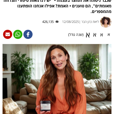
שכבר ניסתה את המוצר בעצמה • "יש לנו מאות סיפורי הצלחה
מאומתים", הם טוענים • האמת? אפילו אנחנו הופתענו
מהמספרים.
ליאת כהן הבר |
12/08/2025
426,135
א
א
א
א
(שנה גודל)