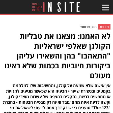
צרכנות
תוכן פרסומי
לא האמנו: מצאנו את טבליות
הקולגן שאלפי ישראליות
"התאהבו" בהן והשאירו עליהן
ביקורות חיוביות בכמות שלא ראינו
מעולם
אין אישה שלא שמעה על קולגן, והחשיבות שלו למלחמה
בקמטים ובנשירת שיער • הבעיה היא שכאשר מגיעים לחנויות
או מחפשים ברשת, נתקלים בהצפה של עשרות מוצרי קולגן,
וקשה לדעת איזה מהם עובד ואיזה רק מבטיח הבטחות • בחברת
"123 The" טוענים כי יש רק דרך אחת לדעת: לשאול את מי