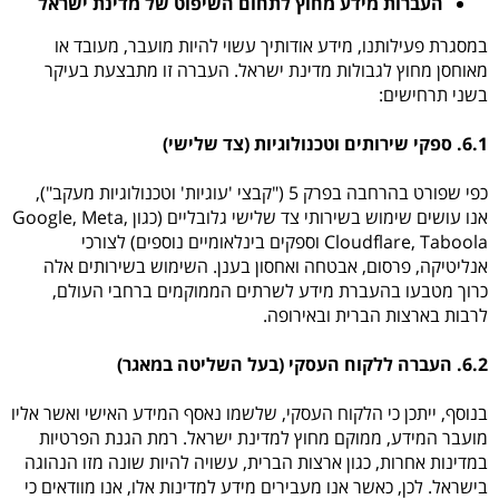
העברות מידע מחוץ לתחום השיפוט של מדינת ישראל
במסגרת פעילותנו, מידע אודותיך עשוי להיות מועבר, מעובד או
מאוחסן מחוץ לגבולות מדינת ישראל. העברה זו מתבצעת בעיקר
בשני תרחישים:
6.1. ספקי שירותים וטכנולוגיות (צד שלישי)
כפי שפורט בהרחבה בפרק 5 ("קבצי 'עוגיות' וטכנולוגיות מעקב"),
אנו עושים שימוש בשירותי צד שלישי גלובליים (כגון Google, Meta,
Cloudflare, Taboola וספקים בינלאומיים נוספים) לצורכי
אנליטיקה, פרסום, אבטחה ואחסון בענן. השימוש בשירותים אלה
כרוך מטבעו בהעברת מידע לשרתים הממוקמים ברחבי העולם,
לרבות בארצות הברית ובאירופה.
6.2. העברה ללקוח העסקי (בעל השליטה במאגר)
בנוסף, ייתכן כי הלקוח העסקי, שלשמו נאסף המידע האישי ואשר אליו
מועבר המידע, ממוקם מחוץ למדינת ישראל. רמת הגנת הפרטיות
במדינות אחרות, כגון ארצות הברית, עשויה להיות שונה מזו הנהוגה
בישראל. לכן, כאשר אנו מעבירים מידע למדינות אלו, אנו מוודאים כי