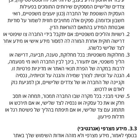
צדדים שלישיים המספקים שירותים התומכים בפעילות
העסקית השוטפת של החברה (כגון יועצים משפטיים, רואי
חשבון וכדומה). ספקים אלה מחויבים חוזית לשמור על סודיות
ואבטחת המידע בהתאם להוראות הדין
.
רשויות והליכים משפטיים
: אם יתקבל בידי החברה צו שיפוטי או
דרישה חוקית אחרת המורה לה למסור מידע אישי או מידע אחר
לצד שלישי כלשהו.
מחלוקות משפטיות
: בכל מחלוקת, טענה, תביעה, דרישה או
הליך משפטי, אם יתעורר, בינך לבין החברה ו/או מי מטעמה,
לרבות במקרה של הפרת תנאי האתר או מדיניות פרטיות זו.
הגנה על זכויות
: לצורך שמירה והגנה על זכויותיה, נכסיה
וקניינה של החברה או של צדדים שלישיים, וכן למניעת נזק
לאדם או לרכוש.
שינוי מבני
: בכל מקרה שבו החברה תמכור, תמחה או תסב
חלק או את כל עסקיה או נכסיה לצד שלישי, או אם תירכש או
תתמזג עם צד שלישי, או אם תיפתח בהליך של פשיטת רגל או
חדלות פירעון.
3.3. מידע מצרפי (אגרגטיבי)
בנוסף לאמור, מידע מצרפי ולא מזהה אודות השימוש שלך באתר