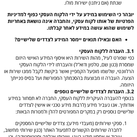
שנתת (אם ניתנו) ישירות מולו.
יובהר כי השימוש במידע על ידי הלקוח העסקי כפוף למדיניות
הפרטיות של אותו לקוח עסקי, והחברה אינה נושאת באחריות
לשימוש שהוא עושה במידע לאחר קבלתו.
האם ובאילו תנאים יימסר המידע לצדדים שלישיים
?
3.1. העברה ללקוח העסקי
כפי שפורט לעיל, מהות השירות היא איסוף המידע האישי היזום
שמסרת (כגון שם, טלפון ודוא"ל) והעברתו לידי הלקוח העסקי
הרלוונטי, שלשמו מופעל הקמפיין ואשר ביקשת לקבל ממנו שירות או
הצעה. העברה זו מבוצעת בהסכמתך המפורשת ועל בסיס פנייתך
היזומה.
3.2. העברות לצדדים שלישיים נוספים
בנוסף להעברה העיקרית ללקוח העסקי, החברה לא תסחור במידע
אודותיך. אנו נעביר מידע (לרבות מידע טכני או אישי) לצדדים
שלישיים נוספים רק במקרים המפורטים להלן ולמטרות הבאות:
ספקי שירותים (מעבדי מידע)
: צדדים שלישיים המספקים
לחברה שירותים הקשורים לתפעול האתר (כגון שירותי מחשוב,
עיבוד או אחסון מידע בענן, שירותי אנליזה וסטטיסטיקה), וכן