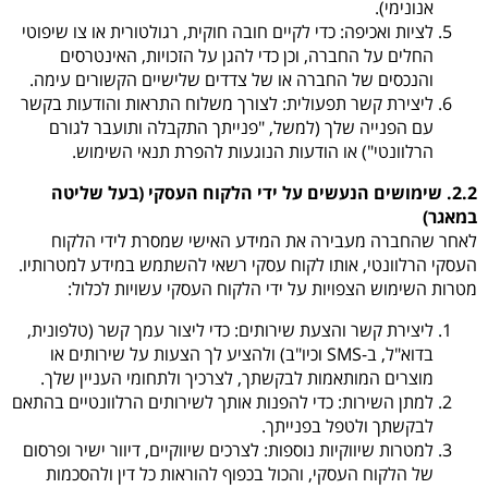
אנונימי).
לציות ואכיפה
: כדי לקיים חובה חוקית, רגולטורית או צו שיפוטי
החלים על החברה, וכן כדי להגן על הזכויות, האינטרסים
והנכסים של החברה או של צדדים שלישיים הקשורים עימה.
ליצירת קשר תפעולית
: לצורך משלוח התראות והודעות בקשר
עם הפנייה שלך (למשל, "פנייתך התקבלה ותועבר לגורם
הרלוונטי") או הודעות הנוגעות להפרת תנאי השימוש.
2.2. שימושים הנעשים על ידי הלקוח העסקי (בעל שליטה
במאגר)
לאחר שהחברה מעבירה את המידע האישי שמסרת לידי הלקוח
העסקי הרלוונטי, אותו לקוח עסקי רשאי להשתמש במידע למטרותיו.
מטרות השימוש הצפויות על ידי הלקוח העסקי עשויות לכלול:
ליצירת קשר והצעת שירותים
: כדי ליצור עמך קשר (טלפונית,
בדוא"ל, ב-SMS וכיו"ב) ולהציע לך הצעות על שירותים או
מוצרים המותאמות לבקשתך, לצרכיך ולתחומי העניין שלך.
למתן השירות
: כדי להפנות אותך לשירותים הרלוונטיים בהתאם
לבקשתך ולטפל בפנייתך.
למטרות שיווקיות נוספות
: לצרכים שיווקיים, דיוור ישיר ופרסום
של הלקוח העסקי, והכול בכפוף להוראות כל דין ולהסכמות