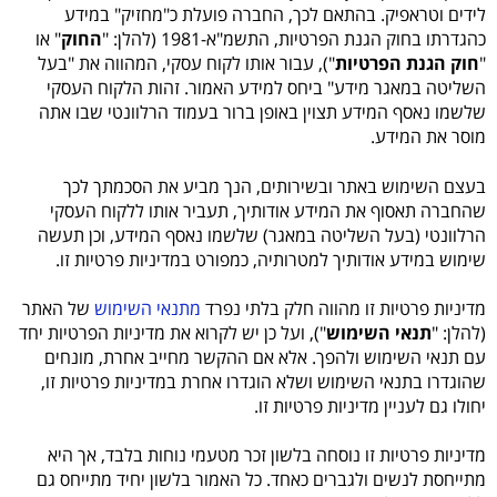
לידים וטראפיק. בהתאם לכך, החברה פועלת כ"מחזיק" במידע
כהגדרתו בחוק הגנת הפרטיות, התשמ"א-1981 (להלן: "
החוק
" או
"
חוק הגנת הפרטיות
"), עבור אותו לקוח עסקי, המהווה את "בעל
השליטה במאגר מידע" ביחס למידע האמור. זהות הלקוח העסקי
שלשמו נאסף המידע תצוין באופן ברור בעמוד הרלוונטי שבו אתה
מוסר את המידע.
בעצם השימוש באתר ובשירותים, הנך מביע את הסכמתך לכך
שהחברה תאסוף את המידע אודותיך, תעביר אותו ללקוח העסקי
הרלוונטי (בעל השליטה במאגר) שלשמו נאסף המידע, וכן תעשה
שימוש במידע אודותיך למטרותיה, כמפורט במדיניות פרטיות זו.
מדיניות פרטיות זו מהווה חלק בלתי נפרד
מתנאי השימוש
של האתר
(להלן: "
תנאי השימוש
"), ועל כן יש לקרוא את מדיניות הפרטיות יחד
עם תנאי השימוש ולהפך. אלא אם ההקשר מחייב אחרת, מונחים
שהוגדרו בתנאי השימוש ושלא הוגדרו אחרת במדיניות פרטיות זו,
יחולו גם לעניין מדיניות פרטיות זו.
מדיניות פרטיות זו נוסחה בלשון זכר מטעמי נוחות בלבד, אך היא
מתייחסת לנשים ולגברים כאחד. כל האמור בלשון יחיד מתייחס גם