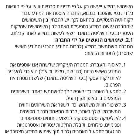
השימוש במידע ייעשה רק על פי מדיניות פרטיות זו או על פי הוראות
כל דין. כפי שהוסבר במבוא, החברה אוספת את המידע עבור
לקוחותיה העסקיים. בהתאם לכך, יש להבחין בין השימושים
שהחברה עושה במידע כמפעילת האתר לבין השימושים שהלקוח
העסקי כבעל השליטה במאגר רשאי לעשות במידע לאחר קבלתו.
2.1. שימושים הנעשים על ידי החברה
החברה משתמשת במידע (לרבות המידע הטכני והמידע האישי
שמסרת) למטרות הבאות:
לאיסוף והעברה
: המטרה העיקרית שלשמה אנו אוספים את
המידע האישי היזום (כגון שם, טלפון ודוא"ל) היא כדי להעבירו
לאותו לקוח עסקי (בעל השליטה במאגר) שלשמו מסרת את
הפרטים.
לתפעול האתר
: כדי לאפשר לך להשתמש באתר ובשירותים
המוצעים בו באופן תקין ויעיל.
לשיפור חווית משתמש
: כדי לשפר את השירותים וחווית
המשתמש שלך באתר, לרבות התאמת תכנים מסוימים.
לאנליטיקה וסטטיסטיקה
: לביצוע ניתוחים סטטיסטיים
ופנימיים, פילוחים, וקבלת החלטות עסקיות ואסטרטגיות
הנוגעות לתפעול האתרים (לרוב תוך שימוש במידע מצטבר או