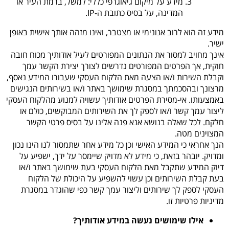
מידע על מיקום גיאוגרפי כללי
: למשל, ברמת העיר או
המדינה, על בסיס כתובת ה-IP.
מידע זה הוא לרוב אנונימי או מצטבר, ואינו מזהה אותך אישית באופן
ישיר.
אינך מחויב למסור את הנתונים המפורטים לעיל אודותיך מכוח חובה
חוקית, אך הפרטים המפורטים נדרשים לצורך יצירת הקשר עמך
וקבלת השירות ו/או הצעה מאת הלקוח העסקי שעבורו המידע נאסף,
מרצונך ובהסכמתך במסגרת שימושך באתר ו/או בשירותים הנגישים
באמצעותו. אי-מסירת הפרטים אודותיך עשויה למנוע מהלקוח העסקי
ליצור עמך קשר ו/או לספק לך את השירותים המבוקשים, כולם או
חלקם. לכל שאלה בנושא אנא פנה אלינו על בסיס פרטי הקשר
המצוינים מטה.
הנך אחראי כי המידע האישי וכן כל מידע אחר שתמסור לנו הינו נכון
ומדויק. יובהר בזאת, כי מידע לא מדויק שיימסר על ידך, ישפיע על
דיוק המידע שתקבל מאת הלקוח העסקי בעת שימושך באתר ו/או
בעת קבלת השירותים וכן עשוי להשפיע על היכולת של הלקוח
העסקי לספק לך שירותים וליצור עמך קשר כפי שהוגדר במסגרת
מדיניות פרטיות זו.
אילו שימושים נעשה במידע אודותיך
?