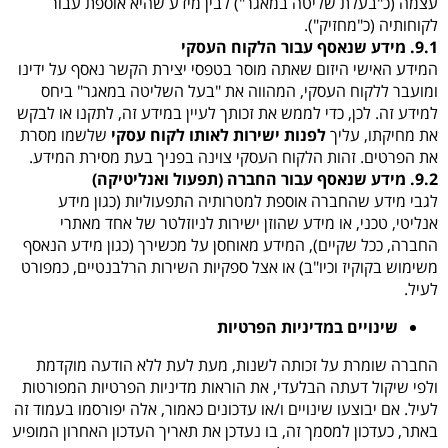
עצמה (כ"בעלת שליטה במאגר") לבין מידע שהיא אוספת עבור
לקוחותיה (כ"מחזיק").
9.1. מידע שנאסף עבור הלקוח העסקי
המידע האישי היזום שאתה מוסר בטפסי יצירת הקשר נאסף על ידינו
ומועבר ללקוח העסקי, המהווה את "בעל השליטה במאגר" ביחס
למידע זה. לכן, כדי לממש את זכותך לעיין במידע זה, לתקנו או לבקש
את מחיקתו, עליך
לפנות ישירות לאותו לקוח עסקי
שלשמו מסרת
את הפרטים. זהות הלקוח העסקי צוינה בפניך בעת מסירת המידע.
9.2. מידע שנאסף עבור החברה (תפעול ואנליטיקה)
לגבי מידע שהחברה אוספת למטרותיה התפעוליות (כגון מידע
אנליטי, טכני, או מידע שהוזן ישירות לניוזלטר של אחד מאתרי
החברה, ככל שקיים), המידע מאוחסן על מכשירך (כגון מידע הנאסף
משימוש בקוקיז וכיו"ב) או אצל ספקיות השירות הרלבנטיים, כמפורט
לעיל.
שינויים במדיניות הפרטיות
החברה שומרת על זכותה לשנות, מעת לעת ללא הודעה מוקדמת
ולפי שיקול דעתה הבלעדי, את הוראות מדיניות הפרטיות המפורטות
לעיל. אם יבוצעו שינויים ו/או עדכונים כאמור, אלה יפורסמו בעמוד זה
באתר, כעדכון למסמך זה, בו נעדכן את תאריך העדכון האחרון המופיע