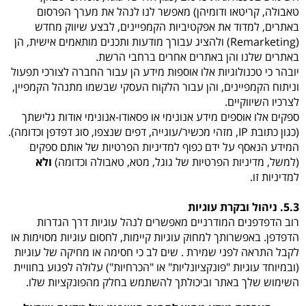
טאבולה, קריטאו ודומיהן) מאפשר לנו לנהל את מערך הפרסום
באתרים, למדוד את אפקטיביות הקמפיינים, לבצע שיווק מחדש
(Remarketing) ולהציג עבורך מודעות ותכנים מותאמים אישית, הן
באתרים שלנו והן באתרים אחרים ברחבי הרשת.
יובהר כי טכנולוגיות אלו אוספות מידע הן עבור החברה לצורכי תפעול
וניתוח הקמפיינים, והן עבור הלקוח העסקי שבשמו מתנהל הקמפיין,
לצרכיו השיווקיים.
ספקים אלו אוספים מידע אנונימי או פסאודו-אנונימי אודות גלישתך
(כגון כתובת IP, מזהי מכשיר/עוגייה, דפים שנצפו, סוג דפדפן וכדומה).
המידע הנאסף על ידם כפוף למדיניות הפרטיות של אותם ספקים
(למשל, מדיניות הפרטיות של גוגל, מטא, טאבולה וכדומה)
ולא
למדיניות זו.
5.3.
ניהול ובקרת עוגיות
רוב הדפדפנים המודרניים מאפשרים לנהל עוגיות דרך הגדרות
הדפדפן. באפשרותך למחוק עוגיות קיימות, לחסום עוגיות מסוימות או
לקבל התראה לפני שמירת . שים לב כי חסימה או מחיקה של עוגיות
(ובמיוחד עוגיות "פונקציונליות" או "הכרחיות") עלולה לפגוע בחוויית
השימוש שלך באתר וביכולתך להשתמש בחלק מהפונקציות שלו.