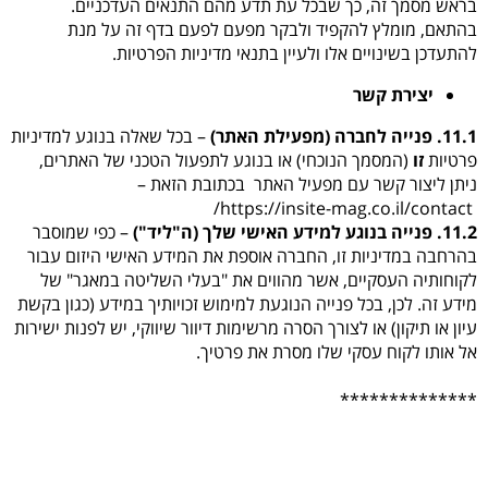
בראש מסמך זה, כך שבכל עת תדע מהם התנאים העדכניים.
בהתאם, מומלץ להקפיד ולבקר מפעם לפעם בדף זה על מנת
להתעדכן בשינויים אלו ולעיין בתנאי מדיניות הפרטיות.
יצירת קשר
11.1. פנייה לחברה (מפעילת האתר)
– בכל שאלה בנוגע למדיניות
פרטיות
זו
(המסמך הנוכחי) או בנוגע לתפעול הטכני של האתרים,
ניתן ליצור קשר עם מפעיל האתר בכתובת הזאת –
https://insite-mag.co.il/contact/
11.2. פנייה בנוגע למידע האישי שלך (ה"ליד")
– כפי שמוסבר
בהרחבה במדיניות זו, החברה אוספת את המידע האישי היזום עבור
לקוחותיה העסקיים, אשר מהווים את "בעלי השליטה במאגר" של
מידע זה. לכן, בכל פנייה הנוגעת למימוש זכויותיך במידע (כגון בקשת
עיון או תיקון) או לצורך הסרה מרשימות דיוור שיווקי, יש לפנות ישירות
אל אותו לקוח עסקי שלו מסרת את פרטיך.
**************