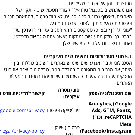
מתוצרתנו והן של צדדים שלישיים.
אנו משתמשים בטכנולוגיות אלה לצורך תפעול שוטף ותקין של
האתרים, לאיסוף נתונים סטטיסטיים, לאימות פרטים, להתאמת תכנים
ופרסומות להעדפותיך ולצורכי אבטחת מידע.
"עוגיות" הן קובצי טקסט קטנים המאוחסנים על ידי הדפדפן שלך
במכשירך. חלק מהעוגיות נמחקות כאשר אתה סוגר את הדפדפן,
ואחרות נשמרות על גבי המכשיר שלך.
5.1 סוגי הטכנולוגיות והשימושים העיקריים
הטכנולוגיות בהן אנו עושים שימוש באתרים השונים כוללות, בין
היתר, את הרכיבים המפורטים בטבלה מטה. טבלה זו מייצגת את סוגי
הספקים שהחברה עשויה להשתמש בשירותיהם במסגרת הפעלת
האתרים:
סוג (מטרה
שם הטכנולוגיה/ספק
קישור למדיניות פרטיו
עיקרית)
Google (Analytics,
Ads, GTM, Fonts,
אנליטיקה ופרסום
s.google.com/privacy
reCAPTCHA, וכד')
Meta
פרסום (שיווק
egal/privacy-policy/
(Facebook/Instagram
מחדש)