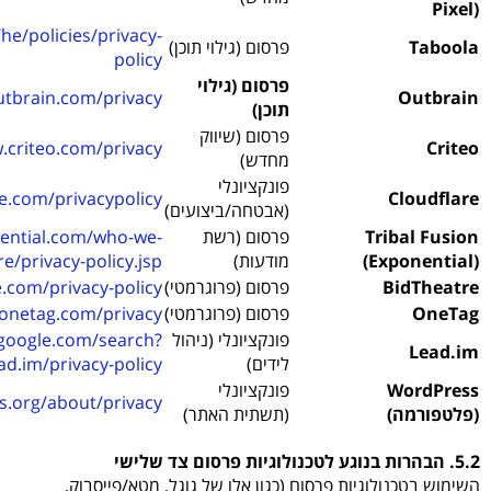
Pixel)
e/policies/privacy-
Taboola
פרסום (גילוי תוכן)
policy
פרסום (גילוי
tbrain.com/privacy/
Outbrain
תוכן)
פרסום (שיווק
.criteo.com/privacy/
Criteo
מחדש)
פונקציונלי
e.com/privacypolicy/
Cloudflare
(אבטחה/ביצועים)
Tribal Fusion
פרסום (רשת
nential.com/who-we-
(Exponential)
מודעות)
re/privacy-policy.jsp
BidTheatre
פרסום (פרוגרמטי)
.com/privacy-policy
OneTag
פרסום (פרוגרמטי)
onetag.com/privacy/
פונקציונלי (ניהול
google.com/search?
Lead.im
לידים)
ad.im/privacy-policy
WordPress
פונקציונלי
s.org/about/privacy/
(פלטפורמה)
(תשתית האתר)
5.2. הבהרות בנוגע לטכנולוגיות פרסום צד שלישי
השימוש בטכנולוגיות פרסום (כגון אלו של גוגל, מטא/פייסבוק,