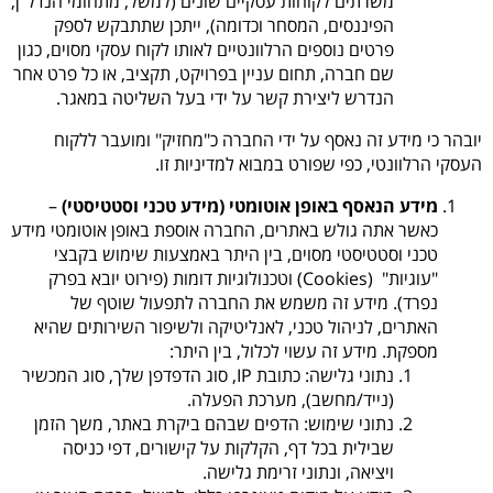
משרתים לקוחות עסקיים שונים (למשל, מתחומי הנדל"ן,
הפיננסים, המסחר וכדומה), ייתכן שתתבקש לספק
פרטים נוספים הרלוונטיים לאותו לקוח עסקי מסוים, כגון
שם חברה, תחום עניין בפרויקט, תקציב, או כל פרט אחר
הנדרש ליצירת קשר על ידי בעל השליטה במאגר.
יובהר כי מידע זה נאסף על ידי החברה כ"מחזיק" ומועבר ללקוח
העסקי הרלוונטי, כפי שפורט במבוא למדיניות זו.
מידע הנאסף באופן אוטומטי (מידע טכני וסטטיסטי)
–
כאשר אתה גולש באתרים, החברה אוספת באופן אוטומטי מידע
טכני וסטטיסטי מסוים, בין היתר באמצעות שימוש בקבצי
"עוגיות" (Cookies) וטכנולוגיות דומות (פירוט יובא בפרק
נפרד). מידע זה משמש את החברה לתפעול שוטף של
האתרים, לניהול טכני, לאנליטיקה ולשיפור השירותים שהיא
מספקת. מידע זה עשוי לכלול, בין היתר:
נתוני גלישה
: כתובת IP, סוג הדפדפן שלך, סוג המכשיר
(נייד/מחשב), מערכת הפעלה.
נתוני שימוש
: הדפים שבהם ביקרת באתר, משך הזמן
שבילית בכל דף, הקלקות על קישורים, דפי כניסה
ויציאה, ונתוני זרימת גלישה.