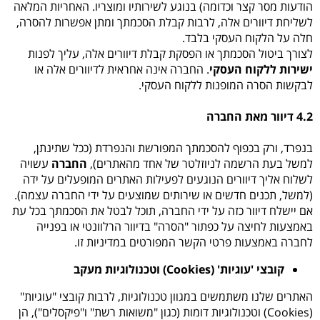
הודעות מסר קצר וכדומה) בנוגע לשירותיו ומוצריו. האחריות המלאה
לשליחת דיוורים אלה, לרבות קבלת הסכמתך ומתן אפשרות להסרה,
חלה על הלקוח העסקי בלבד.
לצורך ביטול הסכמתך או הפסקת קבלת דיוורים אלה, עליך לפנות
ישירות ללקוח העסקי
. החברה אינה אחראית לדיוורים אלה או
לבקשות הסרה המופנות ללקוח העסקי.
4.2 דיוור מאת החברה
בנפרד, ורק בכפוף להסכמתך המפורשת והנפרדת (ככל שתינתן,
למשל בעת הרשמה לניוזלטר של אחד מהאתרים),
החברה
עשויה
לשלוח אליך דיוורים הנוגעים לפעילות האתרים המופעלים על ידה
(למשל, תכנים חדשים או שירותים שמוצעים על ידי החברה עצמה).
אם יישלח דיוור כזה על ידי החברה, תוכל לבטל את הסכמתך בכל עת
באמצעות לחיצה על כפתור "הסרה" בדיוור הרלוונטי או בפנייה
לחברה באמצעות פרטי הקשר המפורטים במדיניות זו.
קובצי 'עוגיות' (Cookies) וטכנולוגיות מעקב
האתרים שלנו משתמשים במגוון טכנולוגיות, לרבות קובצי "עוגיות"
(Cookies) וטכנולוגיות דומות (כגון "משואות רשת" ו"פיקסלים"), הן