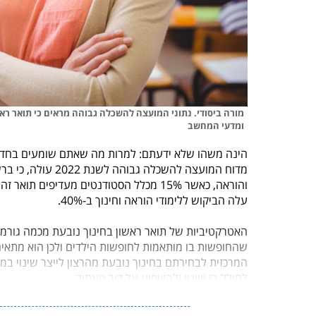
מורה ביסודי. נתוני המועצה להשכלה גבוהה מראים כי תואר ר
ומדעי המחשב
הינה משהו שלא ידעתם: למרות מה שאתם שומעים בחדש
מדוח המועצה להשכל
והוראה, כאשר 15% מכלל הסטודנטים מעדיפים תואר זה על פני מנהל עסקים ומדעי המחשב. עוד עולה מהנתונים, כי
עלה הביקוש ללימודי הוראה וחינוך ב-40%.
האטרקטיביות של תואר ראשון בחינוך נובעת מכמה גורמים
שהחופשות בו מותאמות לחופשות הילדים ולכן הוא מתאים
המרכזית לבחירתם בחינוך נובעת מהרצון לייצר שינוי ב
לחולל בו שינוי ולהשפיע על דור העתיד.