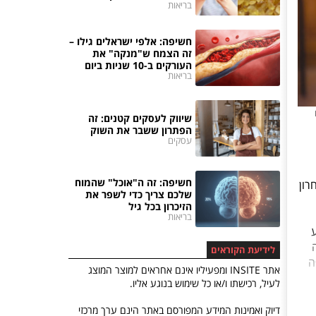
בריאות
חשיפה: אלפי ישראלים גילו –
זה הצמח ש"מנקה" את
העורקים ב-10 שניות ביום
בריאות
שיווק לעסקים קטנים: זה
הפתרון ששבר את השוק
עסקים
חשיפה: זה ה"אוכל" שהמוח
רון
שלכם צריך כדי לשפר את
הזיכרון בכל גיל
בריאות
לידיעת הקוראים
ה
אתר INSITE ומפעיליו אינם אחראים למוצר המוצג
לעיל, רכישתו ו/או כל שימוש בנוגע אליו.
דיוק ואמינות המידע המפורסם באתר הינם ערך מרכזי