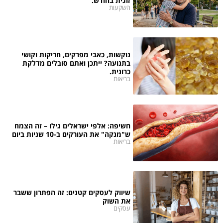
זוגית בחודש.
השקעות
נוקשות, כאבי מפרקים, חריקות וקושי
בתנועה? ייתכן ואתם סובלים מדלקת
כרונית.
בריאות
חשיפה: אלפי ישראלים גילו – זה הצמח
ש"מנקה" את העורקים ב-10 שניות ביום
בריאות
שיווק לעסקים קטנים: זה הפתרון ששבר
את השוק
עסקים