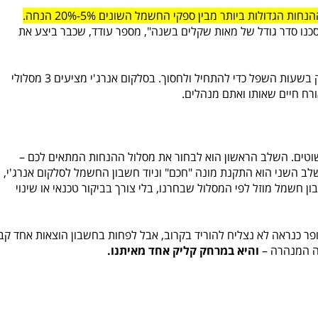
ת הגדולות ביותר מבין ספקי החשמל השונים 5%-20% הנחה.
 וחסכנו סדר גודל של מאות שקלים בשנה", מספר עודד, שכבר ביצע את
אבל האמת היא שאין חובה להפעיל את מוצרי החשמל רק בשעות השפל כדי להתחיל ולחסוך. בסלקום אנרג'י מציעים 3 מסלולי
רח חיים שאותו ואתם מנהלים.
לבחור את מסלול ההנחות המתאים לכם
–
השלב השני הוא התקנת מונה "חכם" וניוד חשבון החשמל לסלקום אנרג'י,
שמל מוזל לפי המסלול שבחרנו, בלי צורך בביקור טכנאי או שינוי
ופר כנראה לא נצליח להוריד בקרוב, אבל לפחות בחשבון הוצאות אחד קב
ה המנהרה –
והיא במרחק קליק אחד מאיתנו.