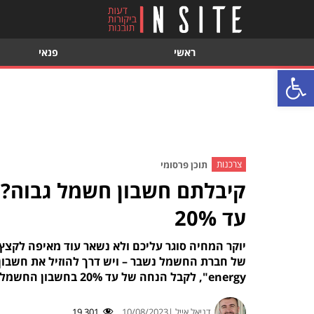
ראשי
פנאי
פתח סרגל נגישות
צרכנות
תוכן פרסומי
קיבלתם חשבון חשמל גבוה? 
עד 20%
יוקר המחיה סוגר עליכם ולא נשאר עוד מאיפה לקצץ
של חברת החשמל נשבר – ויש דרך להוזיל את חשבון
energy", לקבל הנחה של עד 20% בחשבון החשמל – ולחסוך מאות שקלים בשנה • ככה תעשו את זה
דניאל אייל |
10/08/2023
19,301