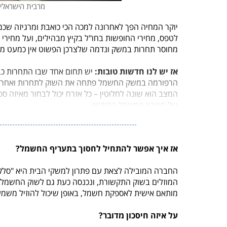
מרבית הישראלי
יוקר המחיה הפך לאחרונה למכה הכי כואבת ומרגיזה ש
לטפס, מחירי ה
חופשות בחו"ל בקיץ מבהילים, ועל מחירי ה
מחוסר תחרות במשק ונדמה שלצרכן הפשוט אין כמעט מה
אז יש לנו חדשות טובות:
יש תחום אחד שבו התחרות כבר
הרפורמה במשק החשמל פתחה את השוק לתחרות ואחרי ש
המצב הוא שונה לחלוטין – כל אזרח יכול לבחור מאיזה
של חשבון החשמל החודשי.
אז איך אפשר להתחיל לחסוך בתעריף החשמל?
החברה המובילה לצאת עם פתרון למשקי הבית היא "סלק
המוזלים בשוק התקשורת, ונכנסה כעת גם לשוק החשמל 
מותאם אישית לאספקת חשמל
, באופן שיכול להוזיל מש
על איזה חיסכון מדובר?