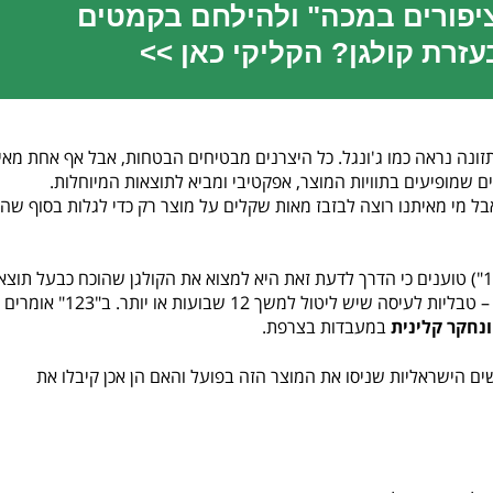
ציפורים במכה" ולהילחם בקמטים
זרת קולגן? הקליקי כאן >>
תזונה נראה כמו ג'ונגל. כל היצרנים מבטיחים הבטחות, אבל אף אחת מאי
 שמופיעים בתוויות המוצר, אפקטיבי ומביא לתוצאות המיוחלות.
בל מי מאיתנו רוצה לבזבז מאות שקלים על מוצר רק כדי לגלות בסוף שהו
בחברת 123 The (או כמו שכולם אוהבים לקרוא לה, "123") טוענים כי הדרך לדעת זאת היא למצוא את הקולגן שהוכח כבעל תו
במחקרים קליניים ומציעים את "ביו קומפלקס קולגן 123" – טבליות לעיסה שיש ליטול למשך 12 שבועות או יותר
ונחקר קלינית
במעבדות בצרפת.
ם הישראליות שניסו את המוצר הזה בפועל והאם הן אכן קיבלו את