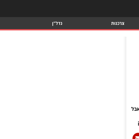
צרכנות
נדל"ן
אבל