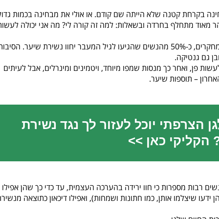
נה בקרחת קטנה שלא הייתה שם קודם. או אולי את מבחינה בכמות גדו
 מאוד מתחלף בחרדה ובשאלות: למה זה קורה לי? מה אני יכולה לעשות
נשירת שיער היא בעיה נפוצה יותר ממה שחושבים. לפי מחקרים, כ-50% מהנשים שהגיעו לגיל המעבר יחוו נשירת שיער. הסיבו
ובן גם גנטיקה.
עשות פן, ואחר כך מנסות שמפו מיוחד, ויטמינים ומינרלים, אבל לעיתים
אחרון – תוספות שיער.
גן הצרפתי יוכל לעזור לך נגד נשירת
 הקליקי כאן >>
שים רבות מספרות כי חוו ירידה בהערכה העצמית, עד כדי כך שהן אפילו
דעו שיצלמו אותן, כמו חתונות ושמחות), ואפילו דיכאון כתוצאה מנשירת