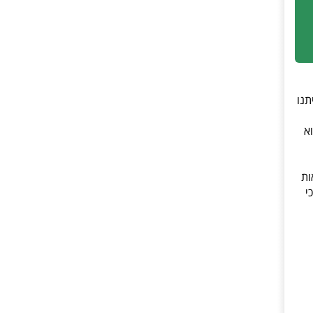
תנו
א
צאות
. ב"123" אומרים כי