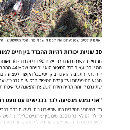
אתם קולטים שנפגעתם ואין לכם מושג איפה. הכל מיטשטש, והי
30 שניות יכולות להיות ההבדל בין חיים למוות
מה שהכי עצוב בכל הסיפור הוא שחייהם של 44% מההרוגים בתאונות דרכים היו יכולים להינצל אילו היו מקבלים
יותר
. זמן התגובה הוא גורם קריטי בכל הקשור לפציעה 
מרגע ההיפגעות ועד קבלת הטיפול הרפואי מוגדר כ"שעת 
שתיגרם לו ומה תהיה מידת השפעת התאונה על איכות חיי
"אני נמנע מנסיעה לבד בכבישים עם מעט ר
כדי להימנע ממקרים כמו שתיארנו ניתן לעשות כמה דברי
כי ילדיהם לא ינהגו בכבישים בין עירוניים בלילה מחשש 
ולשוחח עם חבר, שבמקרה אסון יוכל להזעיק את כוחות ה