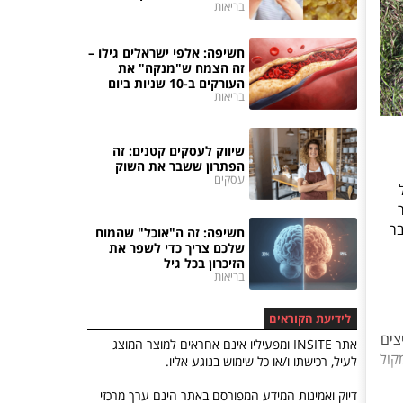
בריאות
חשיפה: אלפי ישראלים גילו –
זה הצמח ש"מנקה" את
העורקים ב-10 שניות ביום
בריאות
שיווק לעסקים קטנים: זה
הפתרון ששבר את השוק
עסקים
בל
בר
חשיפה: זה ה"אוכל" שהמוח
שלכם צריך כדי לשפר את
הזיכרון בכל גיל
בריאות
לידיעת הקוראים
צים
אתר INSITE ומפעיליו אינם אחראים למוצר המוצג
קול
לעיל, רכישתו ו/או כל שימוש בנוגע אליו.
דיוק ואמינות המידע המפורסם באתר הינם ערך מרכזי