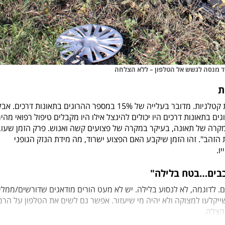
ד מנסה לגשש אל הטלפון – ללא הצלחה
מתחילת השנה נהרגו בכבישים 90 בני אדם ב-81 תאונות קטלניות. מדובר בעלייה של 15% במספר ההרוגים בתאונות דרכים. א
טיפול רפואי מהיר
במקרה של תאונה, בעיקר במקרה של פצועים קשה ואנוש. פרק הזמן שעו
הזהב". זהו הזמן שיקבע האם הפצוע ישרוד, מה מידת הנזק הגופני
ו.
כבים…בטח בלילה"
ם. לדוגמה, לא לנסוע בלילה. יש לא מעט הורים מודאגים שדורשים/ממלי
שייקלעו למצוקה ולא יהיה מי שיעזור. אפשר גם לשים את הטלפון על הרמ
הצלה.