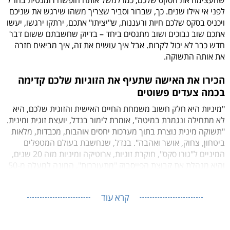
שהעצימה את הסקס שלכם, כמו למשל אותה חופשה רומנטית בחו"ל
לפני אי אילו שנים. כך, שברור וסביר שצריך משהו שירגש את שניכם
ויכניס בסקס שלכם חיות ורעננות, ש"יציתו" אתכם, ירתקו ירגשו, יעשו
אתכם שוב נבוכים ושוב מתנסים ביחד – בדיוק שחשבתם ששום דבר
חדש כבר לא יכול לקרות. אבל איך עושים את זה, איך מביאים חזרה
את אותה התשוקה.
הכירו את האישה שתעיף את הזוגיות שלכם קדימה
בכמה צעדים פשוטים
"מיניות היא חלק חשוב משמחת החיים האישית והזוגית שלכם, היא
לא מתחילה ונגמרת במיטה", אומרת לימור בנדל, יועצת זוגית ומינית.
"תשוקה מינית נוצרת בתוך מערכות יחסים אוהבות, מכבדות, מלאות
ביטחון, צחוק, אושר ואהבה". בנדל, שנחשבת בעולם המטפלים
המיניים ל"גורו סקס", חוקרת זוגיות, ארוטיקה ומיניות מזה 20 שנים,
והיא מנהלת את קבוצת הפייסבוק "מתעוררות", המונה למעלה מ-50
אלף עוקבות.
קרא עוד