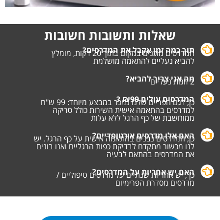
שאלות ותשובות חשובות
תוך כמה זמן אקבל את המדרסים?
המדרסים מוכנים במקום בתוך 20 דקות, מומלץ
להביא נעליים להתאמה מושלמת
מה אני צריך להביא?
2 זוגות נעליים
המדרסים עולים ₪99 ?
כן, דגם הפריים שלנו נמכר במבצע מיוחד: 99 ש"ח
למדרסים בהתאמה אישית השירות כולל סריקה
ממוחשבת של כף הרגל ללא עלות
האם אלו מדרסים אורטופדיים?
כן, המדרסים נבנים בהתאמה אישית על כף הרגל. יש
לנו מכשור מתקדם לבדיקת כפות הרגליים ואנו בונים
את המדרסים בהתאם לבעיה
האם יש אחריות על המדרסים?
כן , יש אחריות שנתיים על מדרסים טיפוליים /
מדרסים מסדרת הפרימיום