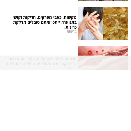
נוקשות, כאבי מפרקים, חריקות וקושי
בתנועה? ייתכן ואתם סובלים מדלקת
כרונית.
בריאות
חשיפה: אלפי ישראלים גילו – זה הצמח
ש"מנקה" את העורקים ב-10 שניות ביום
בריאות
שיווק לעסקים קטנים: זה הפתרון ששבר
את השוק
עסקים