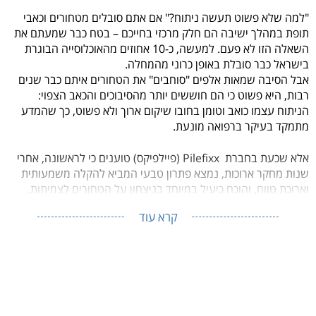
"למה שלא פשוט תעשה ניתוח?" אם אתם סובלים מטחורים וכאבי
תופת במהלך ישיבה הם חלק מרכזי בחייכם – בטח כבר שמעתם את
השאלה הזו לא פעם. למעשה, כ-10 אחוזים מהאוכלוסייה הבוגרת
בישראל כבר סובלת באופן כרוני מהמחלה.
אבל הסיבה שמאות אלפים "סוחבים" את הטחורים איתם כבר שנים
רבות, היא פשוט כי הם חוששים יותר מהסיבוכים והכאב הצפוי:
הניתוח עצמו כואב וטומן בחובו שיקום ארוך ולא פשוט, כך שהמדע
מתמקד בעיקר ברפואה מונעת.
אלא שכעת בחברת
Pilefixx (פיילפיקס)
טוענים כי לראשונה, אחרי
שנות מחקר ארוכות, נמצא פתרון טבעי
המביא להקלה משמעותית
וארוכת טווח
, והוכח כיעיל במיוחד
בניצחון על הטחורים לצמיתות.
קרא עוד