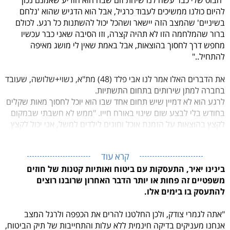
להיום כולנו ממשיכים לעבוד כרגיל, אבל הוא הדגיש שהוא 'נלחם
בשיניים' שהמצב הזה יישאר ושהכל יכול להשתנות כל רגע. לכולם
ברור שהמלחמה הזו לא תהיה קצרה, וזו הסיבה שאני כבר עכשיו
מחפש דרך לחסוך בהוצאות, אבל באמת שאין לי מושג מאיפה
להתחיל.."
את הדברים האלו אמר לנו אבי פלד (48) מת"א, נשוי+שלושה, שעובד
בחברה למתן שירותים בתחום התשתיות.
לרגע הוא לא דמיין שיש תחום אחד שבו הוא יוכל לחסוך מאות שקלים
בחודש בלי לבצע שום שינוי באורח חייו. "ממש לא חשבתי שבמקום
לקצץ בהוצאות על הזמנת אוכל וחוגים לילדים למשל, אני יכול לקצץ
במקום אחר לגמרי – בעלויות ביטוח החיים שלי".
קרא עוד
בינינו יאיר, התעסקות עם ביטוח ואותיות קטנות של חוזים
משפטיים זה פחות או יותר הדבר האחרון שרובנו רוצים
להתעסק בו בימים אלו.
"אתה לגמרי צודק, ולכן החלטנו להרים את הכפפה ולרגל המצב
אנחנו מעניקים בדיקה חינמית ללא עלות והתחייבות של תיק הביטוח,