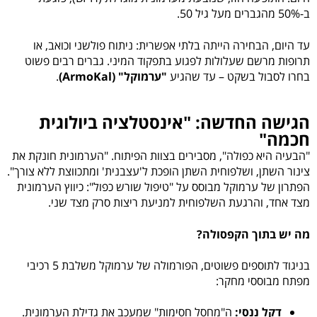
ב-50% מהגברים מעל גיל 50.
עד היום, הבחירה הייתה בלתי אפשרית: ניתוח פולשני וכואב, או
תרופות מרשם שעלולות לפגוע בתפקוד המיני. גברים רבים פשוט
בחרו לסבול בשקט – עד שהגיע
"ערמוקל" (ArmoKal)
.
הגישה החדשה: "אינסטלציה ביולוגית
חכמה"
"הבעיה היא כפולה", מסבירים בצוות הפיתוח. "הערמונית חונקת את
צינור השתן, ושלפוחית השתן הופכת ל'עצבנית' ומתכווצת ללא צורך".
הפתרון של ערמוקל מבוסס על "טיפול שורש כפול": כיווץ הערמונית
מצד אחד, והרגעת השלפוחית למניעת ריצות סרק מצד שני.
מה יש בתוך הקפסולה?
בניגוד לתוספים פשוטים, הפורמולה של ערמוקל משלבת 5 רכיבי
מפתח מבוססי מחקר:
דקל ננסי:
ה"מחסל חסימות" שמעכב את גדילת הערמונית.