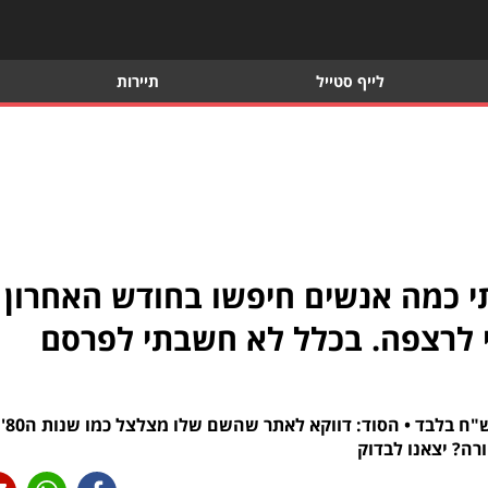
לייף סטייל
תיירות
י כמה אנשים חיפשו בחודש האחרון
לי ב-B144, נפלתי לרצפה. בכלל לא חשבתי לפרסם
פורטל B144 מצליח להשיג חשיפה במחיר של 414 ש"ח בלבד • הס