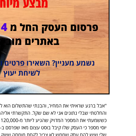
מבצע מיו
4
פרסום העסק החל מ
באתרים מוביל
נשמע מעניין? השאירו פרטים ונ
לשיחת יעוץ
"אבל ברגע שראיתי את המחיר, והבנתי שהתשלום הוא לפי 
והחלטתי שבלי נתונים אני לא שם שקל. התקשרתי אליהם
כששמעתי את המספר המדויק שהגיע ליותר מ-120,000 איש, כבר נפל לי האסימון".
שלי שיש להם עסק שממש לא צריך לקחת מומחה שיווק ב