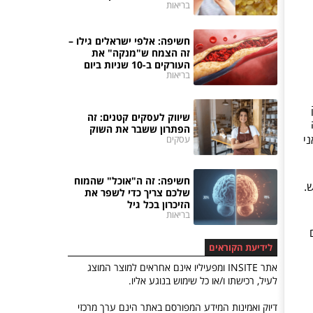
בריאות
חשיפה: אלפי ישראלים גילו –
זה הצמח ש"מנקה" את
העורקים ב-10 שניות ביום
בריאות
ת רק
שיווק לעסקים קטנים: זה
הפתרון ששבר את השוק
י
עסקים
חשיפה: זה ה"אוכל" שהמוח
.
שלכם צריך כדי לשפר את
הזיכרון בכל גיל
בריאות
ם
לידיעת הקוראים
אתר INSITE ומפעיליו אינם אחראים למוצר המוצג
לעיל, רכישתו ו/או כל שימוש בנוגע אליו.
דיוק ואמינות המידע המפורסם באתר הינם ערך מרכזי