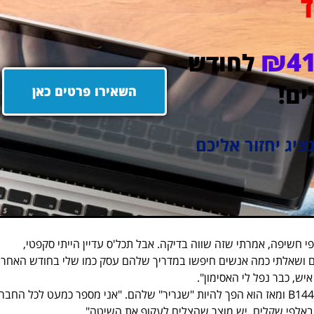
חד
₪41
לחודש
ים!
השאירו פרטים כאן
ציג יחזור אליכם
חשיפה, אמרתי שזה שווה בדיקה. אבל תכל'ס עדיין הייתי סקפטי,
 ושאלתי כמה אנשים חיפשו במדריך שלהם עסק כמו שלי בחודש האחרון
יוסי מספר כי העסק שלו קיבל בוסט עצום מאז שפרסם ב-B144 ומאז הוא הפך להיות "שגריר" שלהם. "אני מספר כמעט לכל החב
אלפי שקלים. יש מוצר שהצליח לעקוף את השיטה".