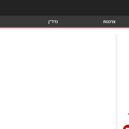
צרכנות
נדל"ן
וד: דווקא לאתר שהשם שלו מצלצל כמו שנות ה80',