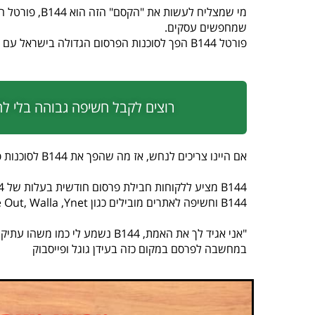
שמחפשים עסקים.
פורטל B144 הפך לסוכנות הפרסום הגדולה בישראל עם מעל 32,000 לקוחות.
רוצים לקבל חשיפה גבוהה בלי לה
אם היינו צריכים לנחש, אז מה שהפך את B144 לסוכנות פרסום ענקית כזו הוא בעיקר המחיר הנמוך. עד כמה נמוך?
B144 וחשיפה לאתרים מובילים כגון yad2 Time Out, Walla ,Ynet ועכבר העיר.
"אני אגיד לך את האמת, B144 נשמע
במחשבה לפרסם במקום כזה בעידן גוגל ופייסבוק