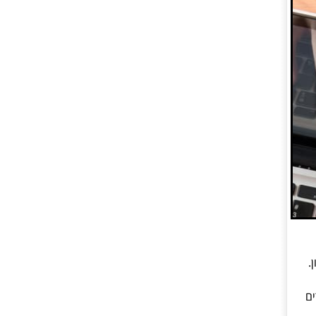
.
רים