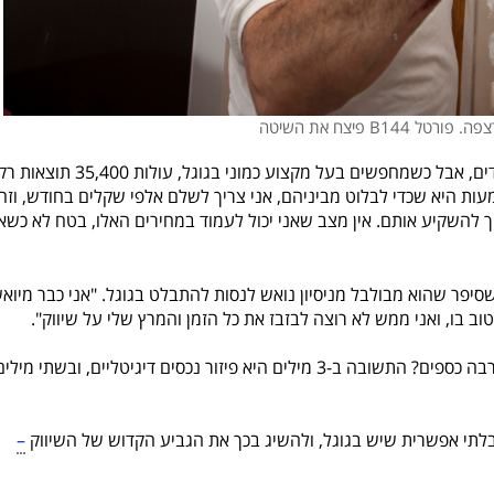
 B144 פיצח את השיטה
"שמע, כולם אומרים לי שצריך להיות בגוגל כדי להשיג לידים, אבל כשמחפשים בעל מקצוע כמוני בגוגל, עולות 35,400 תוצאו
ות היא שכדי לבלוט מביניהם, אני צריך לשלם אלפי שקלים בחודש, וזה
ך להשקיע אותם. אין מצב שאני יכול לעמוד במחירים האלו, בטח לא כשאנ
סיפר שהוא מבולבל מניסיון נואש לנסות להתבלט בגוגל. "אני כבר מיואש
 בו, ואני ממש לא רוצה לבזבז את כל הזמן והמרץ שלי על שיווק".
אז איך אפשר לבלוט במנועי חיפוש בלי להשקיע כל כך הרבה כספים? התשובה ב-3 מילים היא פיזור נכסים דיגיטליים, ובשתי מילי
י אפשרית שיש בגוגל, ולהשיג בכך את הגביע הקדוש של השיווק
–