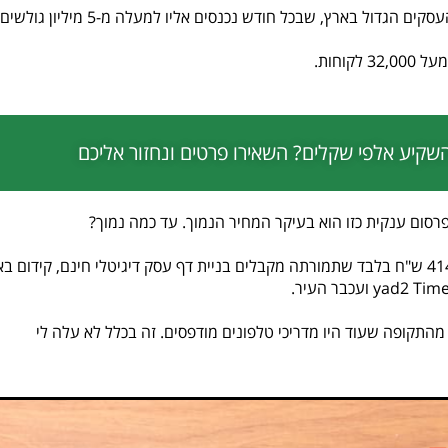
מי שמצליח לעשות את "הקסם" הזה הוא B144, פורטל העסקים הגדול בארץ, שבכל חודש נכנסים אליו למעלה מ-5 מיליון גולשים
שקיע אלפי שקלים? השאירו פרטים ונחזור אליכם
B144 מציע ללקוחות חבילת פרסום חודשית בעלות של 414 ש"ח בלבד שתמורתה מקבלים בניית דף עסק דיגיטלי חינם, קידום
 לי כמו משהו עתיק מהתקופה שעוד היו מדריכי טלפונים מודפסים. זה בכלל לא עלה לי