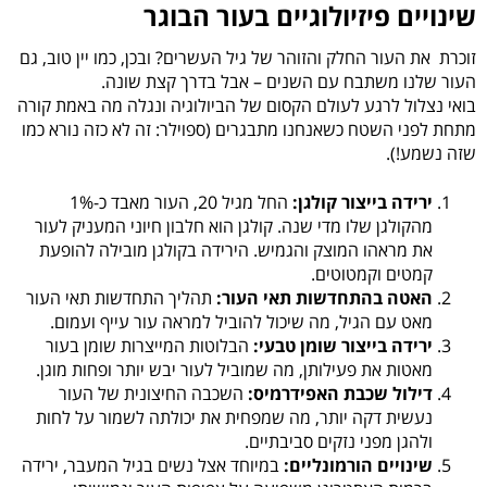
שינויים פיזיולוגיים בעור הבוגר
זוכרת את העור החלק והזוהר של גיל העשרים? ובכן, כמו יין טוב, גם
העור שלנו משתבח עם השנים – אבל בדרך קצת שונה.
בואי נצלול לרגע לעולם הקסום של הביולוגיה ונגלה מה באמת קורה
מתחת לפני השטח כשאנחנו מתבגרים (ספוילר: זה לא כזה נורא כמו
שזה נשמע!).
ירידה בייצור קולגן:
החל מגיל 20, העור מאבד כ-1%
מהקולגן שלו מדי שנה. קולגן הוא חלבון חיוני המעניק לעור
את מראהו המוצק והגמיש. הירידה בקולגן מובילה להופעת
קמטים וקמטוטים.
האטה בהתחדשות תאי העור:
תהליך התחדשות תאי העור
מאט עם הגיל, מה שיכול להוביל למראה עור עייף ועמום.
ירידה בייצור שומן טבעי:
הבלוטות המייצרות שומן בעור
מאטות את פעילותן, מה שמוביל לעור יבש יותר ופחות מוגן.
דילול שכבת האפידרמיס:
השכבה החיצונית של העור
נעשית דקה יותר, מה שמפחית את יכולתה לשמור על לחות
ולהגן מפני נזקים סביבתיים.
שינויים הורמונליים:
במיוחד אצל נשים בגיל המעבר, ירידה