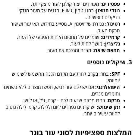
פפטידים:
מעודדים ייצור קולגן לעור מוצק יותר.
נוגדי חמצון:
כמו ויטמין C או E, מגנים על העור מנזקי
רדיקלים חופשיים.
רטינול:
נגזרת של ויטמין A, מסייע בחידוש תאי עור ושיפור
מרקם העור.
קרמידים:
שומרים על מחסום הלחות הטבעי של העור.
גליצרין:
מושך לחות לעור.
חמאת שיאה:
מזינה ומרככת את העור.
3. שיקולים נוספים
SPF:
בחרו בקרם לחות עם מקדם הגנה מהשמש לשימוש
יומיומי.
היפואלרגני:
אם יש לכם עור רגיש, חפשו מוצרים ללא בשמים
וחומרים מגרים.
מרקם:
בחרו מרקם שנעים לכם – קרם, ג'ל, או לושן.
זמן שימוש:
יש קרמים נפרדים ליום וללילה. קרמי לילה נוטים
להיות עשירים יותר.
המלצות ספציפיות לסוגי עור בוגר