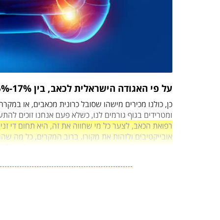
על פי האגודה הישראלית לכאב, בין 17%-35% מהישראלים סובלים מכאב כרוני.
כן, כולנו מכירים מישהו שסובל כרונית מכאבים, או במקר
ומטרידים בגוף גורמים לנו, כשלא פעם אנחנו זוכים להת
רפואת הכאב, לצער כל מי שחווה את זה, היא תחום די זנ
אובייקטיבים ולזהות את מקורו. ברוב המקרים, כל מה שה
אתכם בין צילומים שונים ומרפאות שונות שיתנו לכם 101 אבחנות נפרדות.