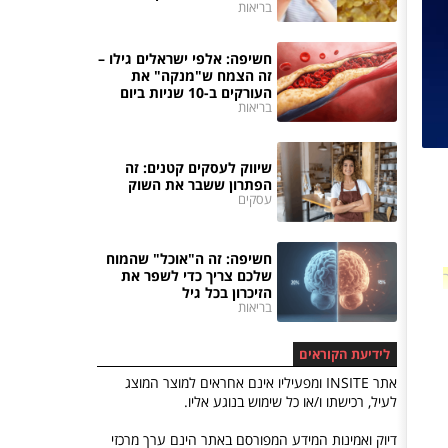
בריאות
חשיפה: אלפי ישראלים גילו –
זה הצמח ש"מנקה" את
העורקים ב-10 שניות ביום
בריאות
שיווק לעסקים קטנים: זה
הפתרון ששבר את השוק
עסקים
חשיפה: זה ה"אוכל" שהמוח
שלכם צריך כדי לשפר את
הזיכרון בכל גיל
בריאות
לידיעת הקוראים
אתר INSITE ומפעיליו אינם אחראים למוצר המוצג
לעיל, רכישתו ו/או כל שימוש בנוגע אליו.
דיוק ואמינות המידע המפורסם באתר הינם ערך מרכזי