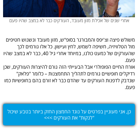
אחרי שנים של אכילת מזון מעובד, העורקים כבר לא במצב שהיו פעם
משולש פיצה וצ'יפס והמבורגר בסופ"ש, מזון מעובד ונשנוש חטיפים
מול הטלוויזיה, חשיפה לשמש, לחץ ועישון. כל אלו גורמים לכך
שהעורקים של כמעט כולנו, במיוחד אחרי גיל 40, כבר לא במצב שהיו
פעם.
אורח החיים הפופולרי אבל הבעייתי הזה גורם להיצרות העורקים, שכן
רדיקלים חופשיים גורמים לתהליך התחמצנות – כלומר "פלאק"
שנדבק לדפנות העורקים עד שהדם כבר לא זורם בהם בחופשיות כמו
פעם.
כן, אני מעוניין בפרטים על נוגד החמצון החזק ביותר בטבע שיכול
"לנקות" את העורקים >>>