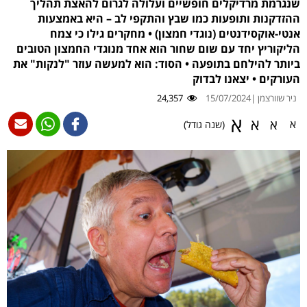
שנגרמת מרדיקלים חופשיים ועלולה לגרום להאצת תהליך
ההזדקנות ותופעות כמו שבץ והתקפי לב – היא באמצעות
אנטי-אוקסידנטים (נוגדי חמצון) • מחקרים גילו כי צמח
הליקוריץ יחד עם שום שחור הוא אחד מנוגדי החמצון הטובים
ביותר להילחם בתופעה • הסוד: הוא למעשה עוזר "לנקות" את
העורקים • יצאנו לבדוק
ניר שוורצמן |
15/07/2024
24,357
א
א
א
א
(שנה גודל)