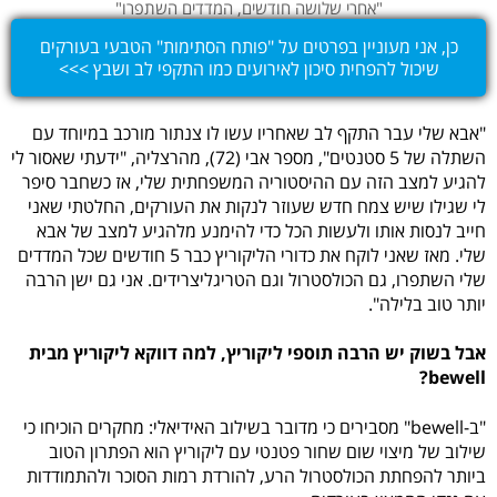
"אחרי שלושה חודשים, המדדים השתפרו"
כן, אני מעוניין בפרטים על "פותח הסתימות" הטבעי בעורקים
שיכול להפחית סיכון לאירועים כמו התקפי לב ושבץ >>>
"אבא שלי עבר התקף לב שאחריו עשו לו צנתור מורכב במיוחד עם
השתלה של 5 סטנטים", מספר אבי (72), מהרצליה, "ידעתי שאסור לי
להגיע למצב הזה עם ההיסטוריה המשפחתית שלי, אז כשחבר סיפר
לי שגילו שיש צמח חדש שעוזר לנקות את העורקים, החלטתי שאני
חייב לנסות אותו ולעשות הכל כדי להימנע מלהגיע למצב של אבא
שלי. מאז שאני לוקח את כדורי הליקוריץ כבר 5 חודשים שכל המדדים
שלי השתפרו, גם הכולסטרול וגם הטריגליצרידים. אני גם ישן הרבה
יותר טוב בלילה".
אבל בשוק יש הרבה תוספי ליקוריץ, למה דווקא ליקוריץ מבית
bewell?
"ב-bewell" מסבירים כי מדובר בשילוב האידיאלי: מחקרים הוכיחו כי
שילוב של מיצוי שום שחור פטנטי עם ליקוריץ הוא הפתרון הטוב
ביותר להפחתת הכולסטרול הרע, להורדת רמות הסוכר ולהתמודדות