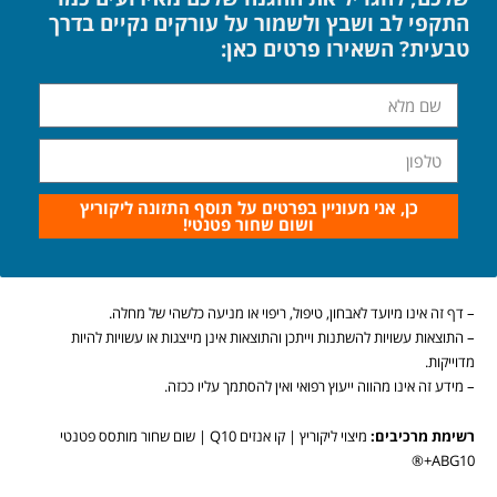
התקפי לב ושבץ ולשמור על עורקים נקיים בדרך
טבעית? השאירו פרטים כאן:
כן, אני מעוניין בפרטים על תוסף התזונה ליקוריץ
ושום שחור פטנטי!
– דף זה אינו מיועד לאבחון, טיפול, ריפוי או מניעה כלשהי של מחלה.
– התוצאות עשויות להשתנות וייתכן והתוצאות אינן מייצגות או עשויות להיות
מדוייקות.
– מידע זה אינו מהווה ייעוץ רפואי ואין להסתמך עליו ככזה.
רשימת מרכיבים:
מיצוי ליקוריץ | קו אנזים Q10 | שום שחור מותסס פטנטי
ABG10+®