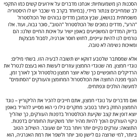
הסכנות הן משמעותיות: אנחנו מדברים על אירועים קשים כמו התקפי
לב שמחייבים צנתור מיידי, (במיוחד בקרב מי שכבר יש לו היסטוריה
משפחתית בנושא), שבץ וכמובן מדדים גבוהים של הכולסטרול
"הרע", מדדים נמוכים של הכולסטרול "הטוב", סוכר גבוה, ועוד. אלו
בדיוק המדדים המשפיעים באופן ישיר על איכות החיים שלנו: הם
גורמים לנו להיות עייפים, לחוש חוסר אנרגיה, לסבול מבצקות
ומאיכות נשימה לא טובה.
אלא שמסתבר שלטבע דווקא יש תשובה לבעיה הזו. בשתי מילים:
נוגדי חמצון. מה שנוגדי החמצון עוזרים לעשות הוא בעצם לנטרל את
הרדיקלים החופשיים כך שלא יווצר חמצון כולסטרול וכך לאורך זמן,
הגוף מפנה החוצה את הכולסטרול המחומצן והעורקים "הסתומים"
למעשה הולכים ונפתחים.
ואם מדברים על נוגדי חמצון, אתם חייבים להכיר את הליקוריץ – נוגד
החמצון החזק ביותר בטבע: מחקרים גילו כי הוא מסייע להוריד באופן
יוצא דופן את קצב שקיעת הכולסטרול בדפנות העורקים, כך שהליך
ניקוי העורקים הופך להיות מהיר יותר משקיעת החומרים בדפנות.
התוצאה: עורקים נקיים יותר ויותר בכל יום שעובר. השילוב הטוב
ביותר, למי שרוצה גם לישון טוב יותר ולשפר את רמת האנרגיה, הוא