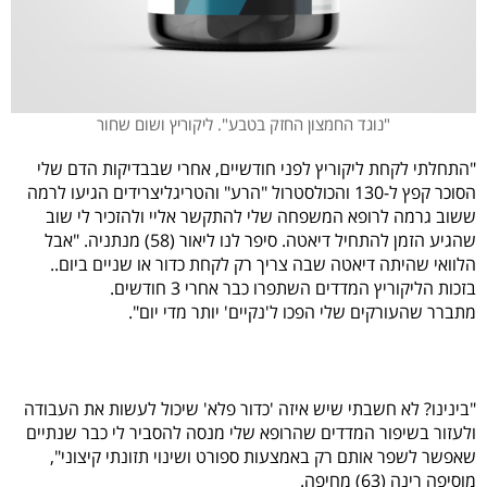
"נוגד החמצון החזק בטבע". ליקוריץ ושום שחור
"התחלתי לקחת ליקוריץ לפני חודשיים, אחרי שבבדיקות הדם שלי
הסוכר קפץ ל-130 והכולסטרול "הרע" והטריגליצרידים הגיעו לרמה
ששוב גרמה לרופא המשפחה שלי להתקשר אליי ולהזכיר לי שוב
שהגיע הזמן להתחיל דיאטה. סיפר לנו ליאור (58) מנתניה. "אבל
הלוואי שהיתה דיאטה שבה צריך רק לקחת כדור או שניים ביום..
בזכות הליקוריץ המדדים השתפרו כבר אחרי 3 חודשים.
מתברר שהעורקים שלי הפכו ל'נקיים' יותר מדי יום".
"בינינו? לא חשבתי שיש איזה 'כדור פלא' שיכול לעשות את העבודה
ולעזור בשיפור המדדים שהרופא שלי מנסה להסביר לי כבר שנתיים
שאפשר לשפר אותם רק באמצעות ספורט ושינוי תזונתי קיצוני",
מוסיפה רינה (63) מחיפה.