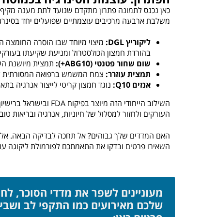
כאן נכנס לתמונה פתרון מתקדם שנועד לתת מענה מקיף
משלבת ארבעה מרכיבים עוצמתיים שפועלים יחד בסינרג
ליקוריץ DGL:
מיצוי מיוחד שבו הוסרה החומצה הג
בהורדת חמצון הכולסטרול ומניעת שקיעתו בעורקי
שום שחור פטנטי (ABG10+):
תמצית מיושנת העש
תמצית עוזרר:
צמח המשמש ברפואה המסורתית לחי
אנזים Q10:
נוגד חמצון קריטי לייצור אנרגיה בתא
השילוב הייחודי הזה מיו
העורקים ולחזור למסלול של חיוניות, אנרגיה ובריאות טובה
האם המדדים שלך גבוהים? אל תחכה לבדיקה הבאה. אלפי
השאירו פרטים ובדקו את התאמתכם לפורמולת ליקוגה עוד
מעוניינים לשפר את מדדי הסוכר, לח
שלכם מאירועים כמו התקפי לב ושבץ 