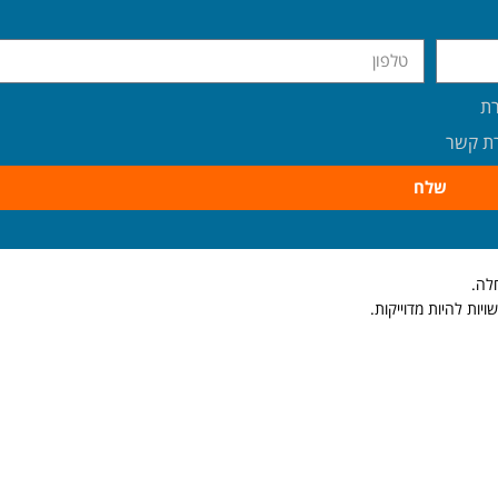
רת
רת קשר
שלח
חלה.
יות להיות מדוייקות.