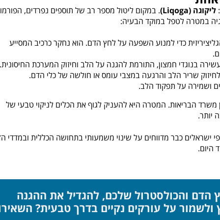
:
ליקוגה (Liqoga)
. במקום ליטול מספר רב של תוספים נפרדים, הפורמו
יה במטרה לטפל במוקד הבעיה:
ליציריזית כדי למנוע השפעה על לחץ הדם. הוא נחקר כרכיב המסייע
ם.
ירה בנוגדי חמצון, התורמת להגנה על הלב וחיזוק המערכת החיסונית.
זוק שריר הלב והרגעה במצבי עומס או חולשה של כלי הדם.
ים ושמירה על תפקוד הלב.
צר בפיקוח FDA ובישראל ברישיון משרד הבריאות. המטרה היא להעניק לגוף את הכלים לניקוי טבעי של
 יותר.
 ישראלים כבר מדווחים על שינוי משמעותי בתחושה הכללית ובמדדי הד
 היום.
ץ הדם והכולסטרול שלכם, להגדיל את ההגנה
ולשמור על עורקים נקיים בדרך טבעית? השאירו