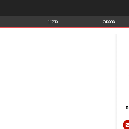
צרכנות
נדל"ן
ם