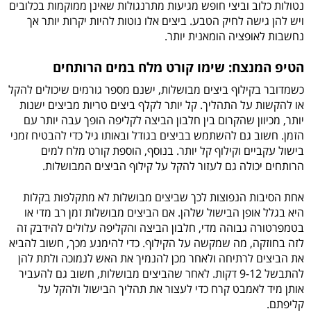
נטולות כלוב וביצי חופש מגיעות מתרנגולות שאינן ממוקמות בכלובים
ויש להן גישה לחיק הטבע. ביצים אלו נוטות להיות יקרות יותר אך
נחשבות לאופציה הומאנית יותר.
הטיפ המנצח: שימו קורט מלח במים הרותחים
כשמדובר בקילוף ביצים מבושלות, ישנם מספר גורמים שיכולים להקל
או להקשות על התהליך. קל יותר לקלף ביצים טריות מביצים ישנות
יותר, מכיוון שהקרום בין חלבון הביצה לקליפה הופך עבה יותר עם
הזמן. חשוב גם להשתמש בביצים בגודל ובאותו גיל כדי להבטיח זמני
בישול עקביים וקילוף קל יותר. בנוסף, הוספת קורט מלח למים
הרותחים יכולה גם לעזור להקל על קילוף הביצים המבושלות.
אחת הסיבות הנפוצות לכך שביצים מבושלות לא מתקלפות בקלות
היא בגלל אופן הבישול שלהן. אם הביצים מבושלות זמן רב מדי או
בטמפרטורה גבוהה מדי, חלבון הביצה והקליפה עלולים להידבק זה
לזה בחוזקה, מה שמקשה על הקילוף. כדי להימנע מכך, חשוב להביא
את הביצים לרתיחה ולאחר מכן להנמיך את האש לנמוכה ולתת להן
להתבשל 9-12 דקות. לאחר שהביצים מבושלות, חשוב גם להעביר
אותן מיד לאמבט קרח כדי לעצור את תהליך הבישול ולהקל על
קליפתם.