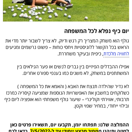
יום כיף נפלא לכל המשפחה
גולף הוא משחק המצריך רק רגש ודיוק. לא צריך לשבור יותר מדי את
הראש בכל הקשור ללוגיסטיות ויחסי כוחות – פשוט נרשמים ומגיעים
לחוויה מלכדת
, כיפית ובעיקר משחררת.
אפילו ההבדלים הפיזיים בין גברים לנשים או פער הגילאים בין
המשתתפים במשחק, לא משנים כמו בענפי ספורט אחרים.
לא נדיר שהילדה תנצח את האבא ( והאמא את כל המשפחה )
כשלוקחים בחשבון את האפשרויות הנוספות שמציעה קיסריה כמרכז
תרבותי, אווירתי וקולינרי – שיעור גולף משפחתי הוא אופציה ליום כיף
ובילוי ייחודי, במחיר שפוי וקטן.
ההמלצה שלנו: תפתחו יומן, תקבעו יום, תשאירו פרטים כאן
למטה ותיהנו מ
מחיר מבצע ייחודי עד ל-7/5/2022
.כדאי לכם