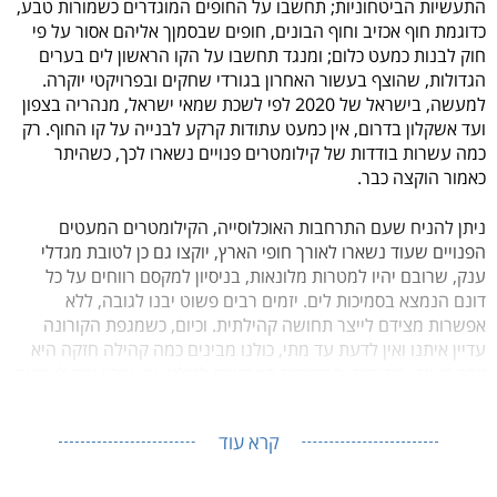
התעשיות הביטחוניות; תחשבו על החופים המוגדרים כשמורות טבע,
כדוגמת חוף אכזיב וחוף הבונים, חופים שבסמןך אליהם אסור על פי
חוק לבנות כמעט כלום; ומנגד תחשבו על הקו הראשון לים בערים
הגדולות, שהוצף בעשור האחרון בגורדי שחקים ובפרויקטי יוקרה.
למעשה, בישראל של 2020 לפי לשכת שמאי ישראל, מנהריה בצפון
ועד אשקלון בדרום, אין כמעט עתודות קרקע לבנייה על קו החוף. רק
כמה עשרות בודדות של
קילומטרים פנויים נשארו
לכך, כשהיתר
כאמור הוקצה כבר.
ניתן להניח שעם התרחבות האוכלוסייה, הקילומטרים המעטים
הפנויים שעוד נשארו לאורך חופי הארץ, יוקצו גם כן לטובת מגדלי
ענק, שרובם יהיו למטרות מלונאות, בניסיון למקסם רווחים על כל
דונם הנמצא בסמיכות לים. יזמים רבים פשוט יבנו לגובה, ללא
אפשרות מצידם לייצר תחושה קהילתית. וכיום, כשמגפת הקורונה
עדיין איתנו ואין לדעת עד מתי, כולנו מבינים כמה קהילה חזקה היא
דבר חשוב. הסגרים והבידודים היו קשים לכולנו, ומי שלא זכה לשכנים
טובים, ללא ספק סובל שבעתיים.
קרא עוד