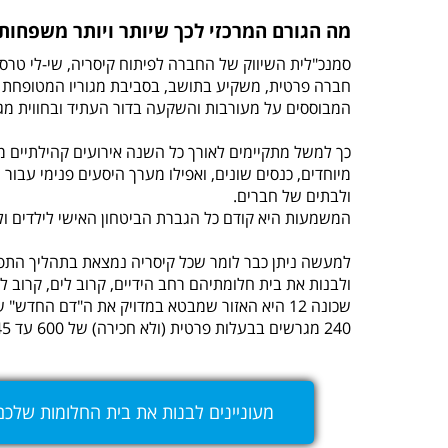
מה הגורם המרכזי לכך שיותר ויותר משפחות בו
סמנכ"לית השיווק של החברה לפיתוח קיסריה, שי-לי טרסר 
חברה פרטית, משקיע בתושב, בסביבת מגוריו המטופחת והמ
המבוססים על מעורבות והשקעה בדור העתיד ובחווית מגו
כך למשל מתקיימים לאורך כל השנה אירועים קהילתיים מו
מיוחדים, כנסים שונים, ואפילו מערך היסעים פנימי עבור י
ולבתים של חברים.
המשמעות היא קודם כל הגברת הביטחון האישי לילדים ו
למעשה ניתן כבר לומר שכל קיסריה נמצאת בתהליך התפ
ולבנות את בית חלומתיהם רחב הידיים, קרוב לים, קרוב ל
שכונה 12 היא האזור שמבטא במדויק את ה"דם החד
240 מגרשים בבעלות פרטית (ולא חכירה) של 600 עד 745 מ"ר.
מעוניינים לבנות את בית החלומות שלכם במגרשים האח