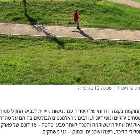
י דיונות | שכונה 12 בקיסריה
מוקמת בקצה הדרומי של קיסריה עם נגישות מיידית לכביש החוף\ סמוך
שטחים ירוקים ונופי דיונות, ורבים מהאלמנטים הבולטים בה הם על טהרת
התפיסה האקולוגית. בלב השכונה ממוקמת מחצבה ארכיאולוגית עתיקה ששוקמה והפכה לאתר טבע יפהפה – 18 דונם של פארק
לולי הליכה, ריצה ואופניים, וכמובן – גני משחקים.