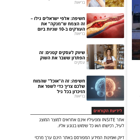
בריאות
חשיפה: אלפי ישראלים גילו –
זה הצמח ש"מנקה" את
העורקים ב-10 שניות ביום
בריאות
שיווק לעסקים קטנים: זה
הפתרון ששבר את השוק
עסקים
חשיפה: זה ה"אוכל" שהמוח
שלכם צריך כדי לשפר את
הזיכרון בכל גיל
בריאות
בל בשכונה 12
לידיעת הקוראים
אתר INSITE ומפעיליו אינם אחראים למוצר המוצג
לעיל, רכישתו ו/או כל שימוש בנוגע אליו.
דיוק ואמינות המידע המפורסם באתר הינם ערך מרכזי