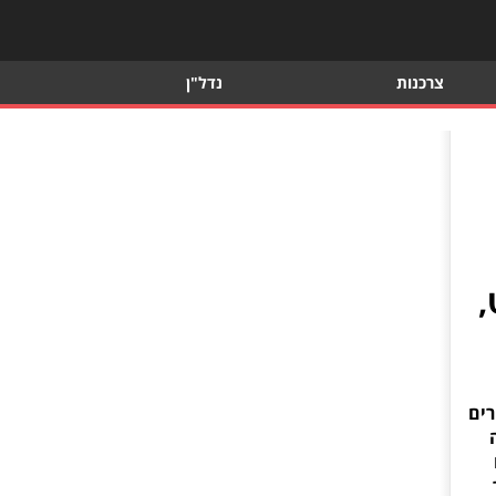
צרכנות
נדל"ן
,
רים
צרה
745-60 מ"ר