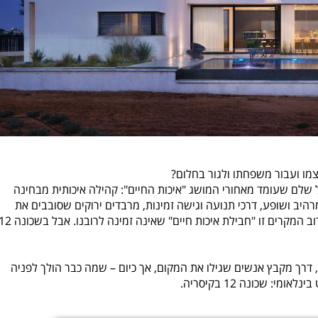
מו ועבור משפחתו ולגור בחלום?
ל שלם שעומד מאחורי המושג "איכות החיים": קהילה איכותית מבחינה
מרהיב ושופע, דרכי תנועה וגישה זמינות, מרבדים ירוקים שסובבים את
השכונה, ומרחק של פסיעה מחוף ים מהיפים בישראל. ברוב המקרים זו "חבילת איכות חיים" שאינה זמינה לרובנו. א
רך מקבץ אנשים שגילו את המקום, אך כיום – שמה כבר הולך לפניה
 שכונה 12 בקיסריה.