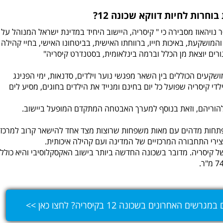
חרות לחיות דווקא שכונה 12?
נויהאוז מסבירה כי " קיסריה, היישוב היחיד במדינת ישראל המנוהל על י
ושקעת, באיכות חייו, ברווחתו האישית, בביטחונו האישי, בחיי קהילה
רים יוצאת מן הכלל וברמה בינלאומית, בסטנדרט קיסריה"
שקעים הכוללים בין השאר מפגשי נוער וילדים, סדנאות, ימי הפנינג
לדי קיסריה שפועל כל יום בחינם ומנייד את הילדים בחוגים, מסיע לים
להוריהם, וזאת בנוסף למערך האבטחה המתקדם המופעל ביישוב.
תחות מדהים עם מאות משפחות שרוצות מצד אחד להישאר קרוב למרכז
צירי התחבורה המרכזיים של המדינה ועם קהילה איכותית.
ש" של קיסריה. מדובר בשכונה החדשה ביותר בישוב האקסקלוסיבי והיא כולל
רונים בשכונה 12 בקיסריה? לחצו כאן >>