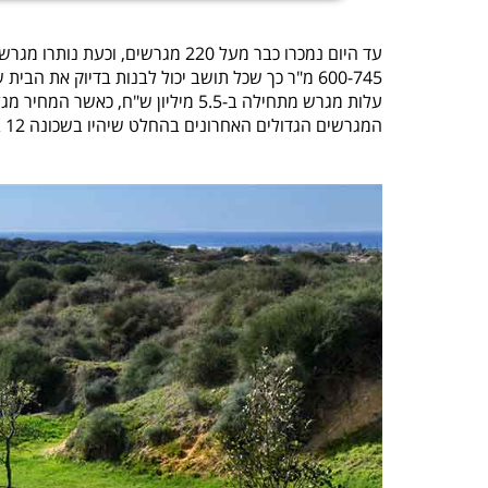
עד היום נמכרו כבר מעל 220 מגרשי
600-745 מ"ר כך שכל תושב יכול לבנות בדיוק את הבית שאותו תמיד דמיין, לפי חזונו האישי.
עלות מגרש מתחילה ב-5.5 מיליון ש"ח, כאשר המחיר מגלם את המגרש, המע"מ, פיתוח מלא ברמה גבוהה והתשלום למינהל.
המגרשים הגדולים האחרונים בהחלט שיהיו בשכונה 12 בפרט ובקיסריה בכלל.