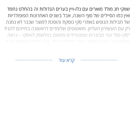
שווקי חג מולד מוארים עם גלו-ויין בערים הגדולות זה בהחלט נחמד
ואין כמו הסיילים של סוף השנה, אבל בשנים האחרונות הפופולריות
של חבילות הנופש באתרי סקי נוסקת והופכת למוצר שכבר לא נמנה
רק עם העשירון העליון. מזאטוטים שלומדים לראשונה בחייהם להגיד
"סקי-פס" ועד מבוגרים שמצטיידים פתאום בפלאסק לוויסקי – נראה
שהספורט הלבן האמיתי הפך לנחלת הכלל, ואם אמרת חופשת חורף
משפחתית – אמרת חופשת סקי בהרי האלפים הצרפתים.
קרא עוד