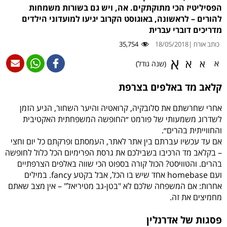
הפסיליטיז הכי מתוקתקים. אה, ויש גם בשורות משמחות
להורים – לראשונה, באוגוסט הקרוב יגיעו למועדוני הילדים
מדריכים דוברי עברית
כותב אורח |
18/05/2018
35,754
א
א
א
א
(שנה גודל)
קלאב מד באלפים בצרפת
אחרי שחרשתם את סלובקיה, קרואטיה והיער השחור, הגיע הזמן
לשדרוג משמעותי של פורמט ״החופשה המשפחתית האקטיבית
והחווייתית בהרים״.
אם עד עכשיו עברתם בין אתר לאתר, העמסתם ופרקתם כל יום וחצי
– בקלאב מד הרכיבו בשבילכם את גרסת הפרימיום הכל כלול לחופשה
בהרים. והטוויסט? הכול קורה בספוט הכי שווה באלפים הצרפתיים
ועם homebase אחד שיש בו הכל, אבל בקטע fancy. במילים
אחרות: אם המשפחה שלכם לא "בטן-גב מטיריאל" – אין מצב שאתם
מחמיצים את זה.
פסגות של אדרנלין