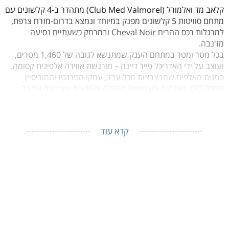
קלאב מד ואלמורל (Club Med Valmorel) מתהדר ב-4 קלשונים עם
מתחם סוויטות 5 קלשונים מפנק במיוחד ונמצא בדרום-מזרח צרפת,
למרגלות רכס ההרים Cheval Noir ובמרחק כשעתיים נסיעה
מז'נבה.
בכל מטר ומטר במתחם הענק שמתנשא לגובה של 1,460 מטרים,
ועוצב על ידי האדריכל פייר דיינה – מורגשת אווירה אלפינית קסומה.
פסגות האלפים שמבצבצות מכל עבר, עמקי הטרנטז והמוריסיין
המרהיבים, האגמים והצמחייה הירוקה והפראית שצובעת את כל
האזור בירוק – יוצרים את תחושת הטבע האינסופי והחופש המוחלט
שמרגיש כמו סצנה מתוך הסרט "היידי בת ההרים".
קרא עוד