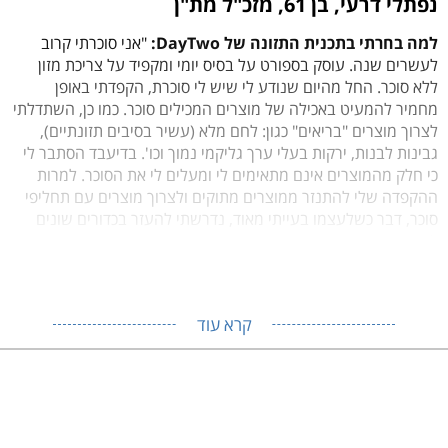
נפתלי דרעי, בן 61, מזכ"ל מת"ן
למה בחרתי בתכנית התזונה של DayTwo:
"אני סוכרתי קרוב
לעשרים שנה. עוסק בספורט על בסיס יומי ומקפיד על צריכת מזון
ללא סוכר. החל מהיום שנודע לי שיש לי סוכרת, הקפדתי באופן
מחמיר להמעיט באכילה של מוצרים המכילים סוכר. כמו כן, השתדלתי
לצרוך מוצרים "בריאים" כגון: לחם מלא (עשיר בסיבים תזונתיים),
גבינות לבנות, ירקות בעלי ערך גליקמי נמוך וכו'. בדיעבד הסתבר לי
כי חלק מהמוצרים אינם מתאימים לי ומעלים לי את הסוכר. למרות
ההקפדה שלי להתנזר ממוצרים מתוקים ולצרוך מוצרים עם תחליפי
סוכר, דבר כשלעצמו בעייתי מאוד, נדרשתי להעזר בכדורים שונים
לאיזון הסוכר.
ואז נחשפתי
לתכנית של DayTwo
בדבר תזונה מותאמת אישית
והזמנתי את ערכת הבדיקה."
קרא עוד