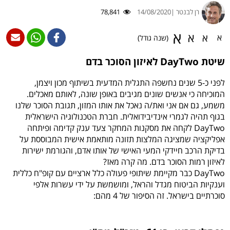
רן לבנטר |
14/08/2020
78,841
א
א
א
א
(שנה גודל)
שיטת DayTwo לאיזון הסוכר בדם
לפני כ-5 שנים נחשפה התגלית המדעית בשיתוף מכון ויצמן,
המוכיחה כי אנשים שונים מגיבים באופן שונה, לאותם מאכלים.
משמע, גם אם אני ואת/ה נאכל את אותו המזון, תגובת הסוכר שלנו
בגוף תהיה לגמרי אינדיבידואלית. חברת הטכנולוגיה הישראלית
DayTwo לקחה את מסקנות המחקר צעד ענק קדימה ופיתחה
אפליקציה שמציגה המלצות תזונה מותאמת אישית המבוססת על
בדיקת הרכב חיידקי המעי האישי של אותו אדם, והגורמת ישירות
לאיזון רמות הסוכר בדם. מה קרה מאז?
DayTwo כבר מקיימת שיתופי פעולה כלל ארציים עם קופ"ח כללית
וענקיות הביטוח מגדל והראל, ומושמשת על ידי עשרות אלפי
סוכרתיים בישראל. זה הסיפור של 4 מהם: