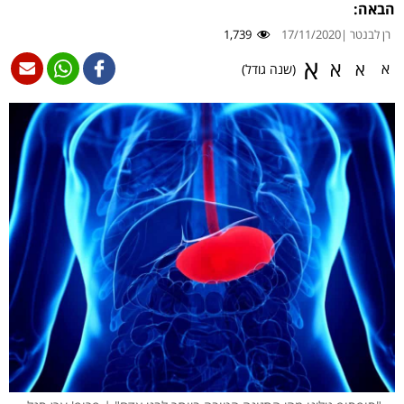
הבאה:
רן לבנטר |
17/11/2020
1,739
א
א
א
א
(שנה גודל)