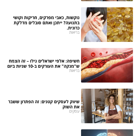
נוקשות, כאבי מפרקים, חריקות וקושי
בתנועה? ייתכן ואתם סובלים מדלקת
כרונית.
בריאות
חשיפה: אלפי ישראלים גילו – זה הצמח
ש"מנקה" את העורקים ב-10 שניות ביום
בריאות
שיווק לעסקים קטנים: זה הפתרון ששבר
את השוק
עסקים