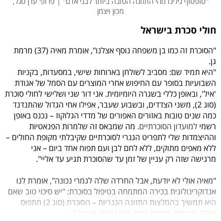
"סופסוף גילינו מהי התזונה הטובה ביותר לבני אדם" | פרופ' ערן סגל,
מכון ויצמן
חולי סכרת בישראל
"הסוכרת זה כמו בן משפחה נוסף אצלנו", אומרת מאיה (37) מרמת
גן.
"היא תמיד שם: מסביב לשולחן בארוחות שישי, במסעדות, בקניות
השבועיות בסופר עם החיפוש אחרי המוצרים עם הסמל של אגודת
'איל', ובאופן כללי בשגרה היומיומית. אני דור שני ושלישי לחולי סוכרת
(סוג 2), משני הצדדים, ובשבוע שעבר, אפילו אחי הגדול שהתנדנד
כמה שנים טובות באזורים האפורים של מדדי הגלוקוז – נכנס באופן
רשמי
למועדון הסוכרתיים.
מה שמבאס זה שלמרות הפנאטיות
וההיצמדות שלי לתפריט הגנרי לסוכרתיים שקיבלתי מקופת החולים –
ללא מאפים מתוקים, ללא לחם לבן ועם תפוח אחד ביום – אני
מרגישה שזה רק עניין של זמן עד שהסוכרת תגיע עד אליי".
"מאיה אולי לא יודעת, אבל החרדה שלה לגמרי נכונה", אומרת לנו
אנדוקרינולוגית בכירה המתמחה בטיפול בסוכרת: "יש סיכוי טוב שאם
היא תמשיך בהמלצות התזונה הגנריות – הסוכרת (סוג 2) תתפוס
אותה, וכשהיא תתפוס אותה היא גם לא תעזוב."