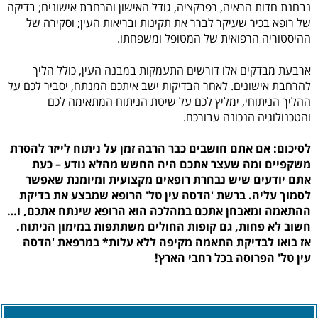
נבחנת חדות הראיה, רפרקציה, גודל האישון והרחבת אישונים; בדיקה
של רופא בכיר שעיקר לברר את תקינות ובריאות העין; וסקירה של
ההיסטוריה הרפואית של המטופל ומשפחתו.
ארבעת מבדקים אלו דורשים התעמקות במבנה העין, כולל הליך
להרחבת אישונים. לאחר הבדיקות ישב איתכם המנתח, יסביר לכם על
ההליך הניתוחי, ימליץ לכם על שיטת הניתוח המתאימה לכם
והטכנולוגיה הנכונה עבורכם.
לסיכום: אם אתם חושבים כבר הרבה זמן על ניתוח לייזר להסרת
משקפיים ומה שעצר אתכם היה החשש מהלא נודע – כעת
אתם יודעים שיש נבחרת רופאים מקצועית ומיומנת שאפשר
לסמוך עליה. ברשת 'הדסה עין טל' הרופא שמבצע את בדיקת
ההתאמה ומאבחן אתכם במהלכה הוא הרופא שינתח אתכם, ו…
חשוב לא פחות,
גם קופות החולים משתתפות במימון הניתוח.
אז בואו לבדיקת התאמה מקיפה ללא עלות* במרפאת 'הדסה
עין טל' הפרוסה בכל רחבי הארץ!