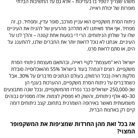
משהו שצריך לטפל בו בעדינות – אלא גם על החשיבות הבלתי
מופרזת של יכולת ראייה.
ניתוח הסרת משקפיים הוא עניין מורכב, סופר עדין, ומפחיד. כן, זה
מפחיד. אף אחד מאיתנו לא מתלהב מהרעיון של להניח את העיניים
שלו על שולחן הניתוחים. הרי די בטעות אחת קטנה – והלך לנו על
העיניים. אנחנו לא נוכל לראות יותר את החברים שלנו, להתענג על
הים, או סתם לראות סרט.
ישראל היא "מעצמת" לקויי ראייה, ובהתאם מעצמת ניתוחי הסרת
משקפיים. רוצים דוגמה? בעוד בישראל 55% מהאוכלוסייה סובלת
מלקות ראיה (בכל הרמות), בעולם הנתונים מדברים על 30%. אבל
כשמדברים על ניתוח הסרת משקפיים, ההערכות בענף הן
שכ-250,000 ישראלים כבר נפרדו מהמשקפיים, ובכל שנה מתבצעים
30–40 אלף ניתוחים, והשוק לא מפסיק לצמוח. אלה מספרים גבוהים
משמעותית מאשר באירופה השמרנית בתחום. קצב ניתוחים דומה
קיים רק בארצות הברית.
אז בכל זאת מהן החרדות שמציפות את המשקפופר
המצוי?