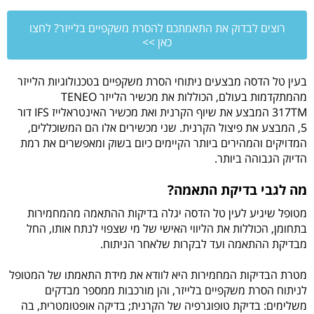
רוצים לבדוק את התאמתכם להסרת משקפיים בלייזר? לחצו
כאן >>
בעין טל הדסה מבצעים ניתוחי הסרת משקפיים בטכנולוגיות הלייזר
מהמתקדמות בעולם, הכוללות את מכשיר הלייזר TENEO
317TM המבצע את שיוף הקרנית ואת מכשיר האינטראלייז IFS דור
5, המבצע את פיצול הקרנית. שני מכשירים אלו הם המשוכללים,
המדויקים והמהירים ביותר הקיימים כיום בשוק ומאפשרים את רמת
הדיוק הגבוהה ביותר.
מה לגבי בדיקת התאמה?
מטופל שיגיע לעין טל הדסה יגלה בדיקות ההתאמה מהמחמירות
בתחומן, הכוללות את הליווי האישי של מי שצפוי לנתח אותו, החל
מבדיקת ההתאמה ועד לבקרות שלאחר הניתוח.
מטרת הבדיקות המחמירות היא לוודא את מידת התאמתו של המטופל
לניתוח הסרת משקפיים בלייזר, והן מורכבות ממספר מבדקים
משלימים: בדיקת טופוגרפיה של הקרנית; בדיקה אופטומטרית, בה