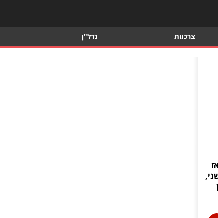
צרכנות
נדל"ן
ז
ני,