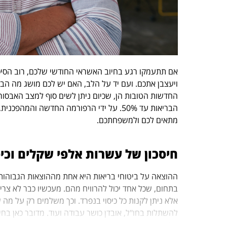
אם תתעמקו רגע בחיוב האשראי החודשי שלכם, רוב הסיכ
ויעצבן אתכם. ועם יד על הלב, האם יש לכם מושג מה ה
החדשות הטובות הן, שכיום ניתן לשים סוף למצב האבסורד
הבריאות עד 50%. על ידי הרפורמה החדשה והמ
מתאים לכם ולמשפחתכם.
חיסכון של עשרות אלפי שקלים וכיס
ההוצאה על ביטוחי בריאות היא אחת מההוצאות הגבוהות
בתחום, שכל אחד יכול להרוויח מהם. מעכשיו כבר לא צריך
אלא ניתן לקנות כל כיסוי בנפרד. וכך משלמים רק על מה
להשתלות בחו"ל, אובדן כושר עבודה ועוד. מדובר כאן בח
על שדרוג התיק הביטוחי כדי להעניק ביטחון רפואי אמית