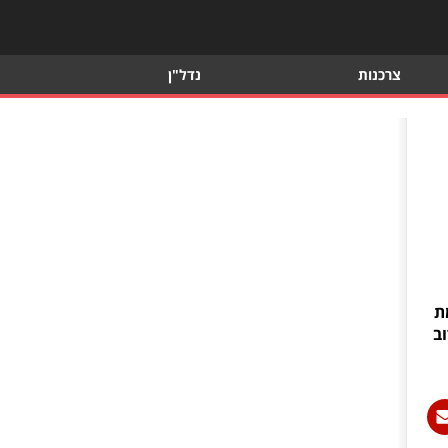
צרכנות
נדל"ן
ת
וב