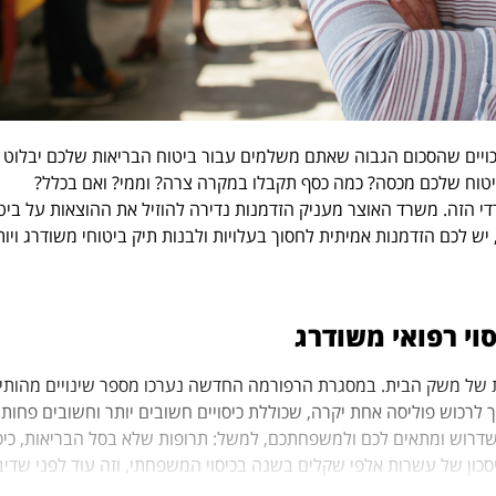
ויים שהסכום הגבוה שאתם משלמים עבור ביטוח הבריאות שלכם יבלוט
ביטוח שלכם מכסה? כמה כסף תקבלו במקרה צרה? וממי? ואם בכלל?
י הזה. משרד האוצר מעניק הזדמנות נדירה להוזיל את ההוצאות על ביט
הפכנית, יש לכם הזדמנות אמיתית לחסוך בעלויות ולבנות תיק ביטוחי משודרג ויו
וי רפואי משודרג
 של משק הבית. במסגרת הרפורמה החדשה נערכו מספר שינויים מהותי
 לרכוש פוליסה אחת יקרה, שכוללת כיסויים חשובים יותר וחשובים פחות,
 שדרוש ומתאים לכם ולמשפחתכם, למשל: תרופות שלא בסל הבריאות, כיסו
יסכון של עשרות אלפי שקלים בשנה בכיסוי המשפחתי, וזה עוד לפני שדיב
י לכם ולמשפחה שלכם.