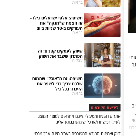
בריאות
חשיפה: אלפי ישראלים גילו –
זה הצמח ש"מנקה" את
העורקים ב-10 שניות ביום
בריאות
שיווק לעסקים קטנים: זה
הפתרון ששבר את השוק
וחי
עסקים
תר
חשיפה: זה ה"אוכל" שהמוח
שלכם צריך כדי לשפר את
הזיכרון בכל גיל
בריאות
ים
לידיעת הקוראים
אתר INSITE ומפעיליו אינם אחראים למוצר המוצג
י
לעיל, רכישתו ו/או כל שימוש בנוגע אליו.
רנו
דיוק ואמינות המידע המפורסם באתר הינם ערך מרכזי