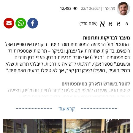
מתן כהן |
22/10/2024
12,483
א
א
א
א
(שנה גודל)
מעבר לבדיקות ותרופות
התסכול מול הרפואה המסורתית מוכר היטב: ביקורים אינסופיים אצל
רופאים, בדיקות שחוזרות על עצמן, ובעיקר – תרופות שמטפלות רק
בסימפטומים. "מגיל 6 אני סובל מבעיות בבטן, כאבי בטן חוזרים
ונשנים," מספר אסף. "הלכתי לרפואה מודרנית, קיבלתי תרופות שלא
תמיד הועילו, הועילו לפרק זמן קצר, אך לא טיפלו בבעיה האמיתית."
לטפל בשורש ולא רק בסימפטומים
שיטת הניג, שעזרה לאלפי מטופלים לחזור לחיים נורמליים, מציעה
גישה שונה לחלוטין: באמצעות אבחון מדויק דרך מפת הלשון,
מאתרים את שורש הבעיה ובונים תוכנית טיפול מותאמת אישית.
קרא עוד