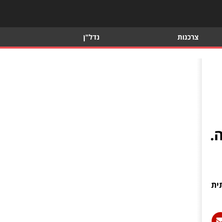
צרכנות
נדל"ן
.
ית