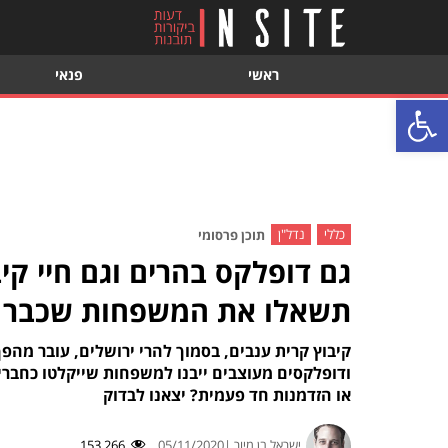
ראשי
פנאי
פתח סרגל נגישות
כללי
נדל"ן
תוכן פרסומי
גם דופלקס בהרים וגם חיי קי
תשאלו את המשפחות שכבר 
קיבוץ קרית ענבים, בסמוך להרי ירושלים, עובר מהפ
ודופלקסים מעוצבים ייבנו למשפחות שייקלטו כחברי 
או הזדמנות חד פעמית? יצאנו לבדוק
ישראל בן מיור |
05/11/2020
153,266