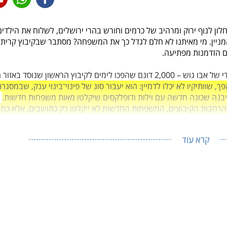
ון לנוף ירוק ומרהיב של כרמים וחורש בהרי ירושלים, לשלוח את הילדים
המניין. מי מאיתנו לא חלם לגדל כך את המשפחה? מסתבר שבקיבוץ קרית
ם הזדמנות מפתיעה.
לפני 105 שנים נרכשו אדמות קיבוץ קרית ענבים מהאפנדי של אבו גוש – 2,000 דונם שהפכו לימים לקיבוץ הראשון שנוסד בא
, שוותיקיו לא יכלו לדמיין: הוא יעבור סוג של פינוי־בינוי ענק, שבמסגרת
שכונה חדשה
עם וילות ודופלקסים שיקלטו מאות משפחות חדשות.
 בהרחבות הקיבוצים, המשפחות החדשות לא ייקלטו רק כתושבים, אלא כחב
קרא עוד