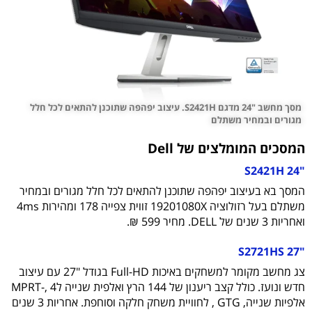
מסך מחשב "24 מדגם S2421H. עיצוב יפהפה שתוכנן להתאים לכל חלל
מגורים ובמחיר משתלם
המסכים המומלצים של Dell
"24 S2421H
המסך בא בעיצוב יפהפה שתוכנן להתאים לכל חלל מגורים ובמחיר
משתלם בעל רזולוציה 19201080X זווית צפייה 178 ומהירות 4ms
ואחריות 3 שנים של DELL. מחיר 599 ₪.
"27 S2721HS
צג מחשב מקומר למשחקים באיכות Full-HD בגודל ‎27"‎ עם עיצוב
חדש ונועז. כולל קצב ריענון של 144 הרץ ואלפית שנייה לMPRT-, 4
אלפיות שנייה, GTG , לחוויית משחק חלקה וסוחפת. אחריות 3 שנים