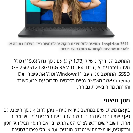
Inspirion 3511. מתאים לתלמידים הזקוקים למחשב נייד בעלות נמוכה או
להורים שרוצים לקנות או מחשב שני לבית
המחשב הנייד קל משקל (1.73 ק"ג) עם מסך גדול (15.6") כולל
מעבד Intel עד i5, זיכרון 8G/16G RAM DDR4 ו-256/512 GB
SSSD. המחשב מגיע עם Windows11 וכולל את פיצ'ר Dell
Cinema אשר מאפשר צפייה בסרטים וסדרות עם צבע סאונד
והזרמת מדיה באיכות גבוהה.
מסך חיצוני
בין אם משתמשים במחשב נייד או נייח – ניתן להוסיף מסך חיצוני. גם
כאן קיימים הבדלים רבים וחשוב להבין את הצרכים לפני שרוכשים
אחד. חשוב לשים דגש לצרכי המשתמש, בין אם המסך מכיל מיקרופון
ורמקולים, או מצלמת אינטרנט מובנית (עם או בלי כפתור לסגירת