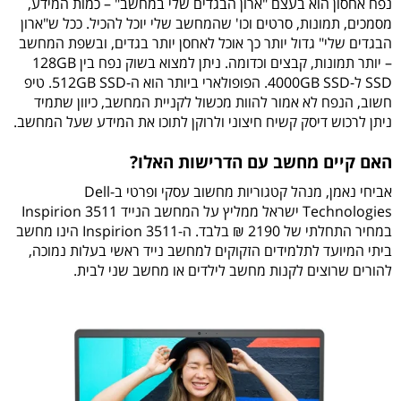
נפח אחסון הוא בעצם "ארון הבגדים שלי במחשב" – כמות המידע,
מסמכים, תמונות, סרטים וכו' שהמחשב שלי יוכל להכיל. ככל ש"ארון
הבגדים שלי" גדול יותר כך אוכל לאחסן יותר בגדים, ובשפת המחשב
– יותר תמונות, קבצים וכדומה. ניתן למצוא בשוק נפח בין 128GB
SSD ל-4000GB SSD. הפופולארי ביותר הוא ה-512GB SSD. טיפ
חשוב, הנפח לא אמור להוות מכשול לקניית המחשב, כיוון שתמיד
ניתן לרכוש דיסק קשיח חיצוני ולרוקן לתוכו את המידע שעל המחשב.
האם קיים מחשב עם הדרישות האלו?
אביחי נאמן, מנהל קטגוריות מחשוב עסקי ופרטי ב-Dell
Technologies ישראל ממליץ על המחשב הנייד Inspirion 3511
במחיר התחלתי של 2190 ₪ בלבד. ה-Inspirion 3511 הינו מחשב
ביתי המיועד לתלמידים הזקוקים למחשב נייד ראשי בעלות נמוכה,
להורים שרוצים לקנות מחשב לילדים או מחשב שני לבית.