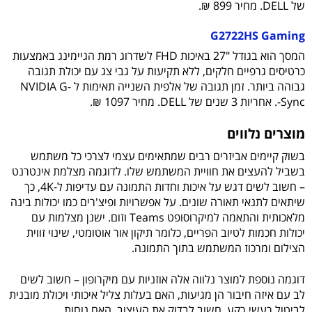
של DELL. מחיר 899 ₪.
G2722HS Gaming
המסך הוא בגודל "27 באיכות FHD לשדרוג רמת הגיימינג באמצעות
כרטיסים גרפיים חלקים, ללא תקיעות על גבי צג עם יכולת תגובה
גבוהה ביותר. זמן תגובה של אלפית השנייה תאימות ל NVIDIA G-
Sync-. אחריות 3 שנים של DELL. מחיר 1097 ₪.
מוצרים נלווים
בשוק קיימים אביזרים רבים שמתאימים עצמי לצרכי כל משתמש
בשביל להעצים את חוויית המשתמש שלו. לדוגמה מצלמת אינטרנט
– חשוב לשים דגש על איכות וחדות התמונה עם עדיפות ל-4K, כך
שיתאים לתנאי תאורה שונים. על אפשרויות ופיצ'רים כמו יכולות בינה
מלאכותית והתאמה למיקרוסופט Teams וזום. ישנן מצלמות עם
יכולות חכמות לטיוב הפריים, כלומר תיקון אור אוטומטי, שינוי זווית
הצילום ומרכוז המשתמש בתוך התמונה.
דוגמה נוספת למוצר נלווה אלה אוזניות עם מיקרופון – חשוב לשים
לב עם איזה חיבור הן מגיעות, האם בעלות צליל איכותי ויכולת מובנית
לביטול רעשי רקע. חשוב לבדוק את העיצוב, האם נוחות