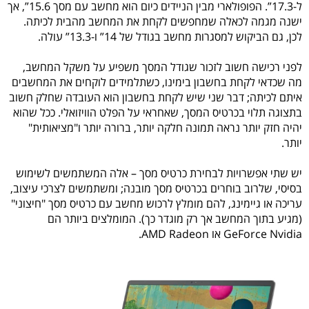
ל-17.3”. הפופולארי מבין הניידים כיום הוא מחשב עם מסך 15.6”, אך
ישנה מגמה לכאלה שמחפשים לקחת את המחשב מהבית לכיתה.
לכן, גם הביקוש למסגרות מחשב בגודל של 14” ו-13.3” עולה.
לפני רכישה חשוב לזכור שגודל המסך משפיע על משקל המחשב,
מה שכדאי לקחת בחשבון בימינו, כשתלמידים לוקחים את המחשבים
איתם לכיתה; דבר שני שיש לקחת בחשבון הוא העובדה שחלק חשוב
בתצוגה תלוי בכרטיס המסך, שאחראי על הפלט הוויזואלי. ככל שהוא
יהיה חזק יותר נראה תמונה חלקה יותר, ברורה יותר ו"מציאותית"
יותר.
יש שתי אפשרויות לבחירת כרטיס מסך – אלה המשתמשים לשימוש
בסיסי, שלרוב בוחרים בכרטיס מסך מובנה; ומשתמשים לצרכי עיצוב,
עריכה או גיימינג, להם מומלץ לרכוש מחשב עם כרטיס מסך "חיצוני"
(מגיע בתוך המחשב אך רק מוגדר כך). המומלצים ביותר הם
GeForce Nvidia או AMD Radeon.