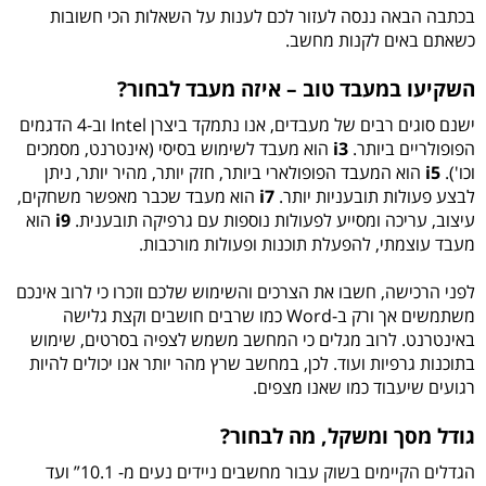
בכתבה הבאה ננסה לעזור לכם לענות על השאלות הכי חשובות
כשאתם באים לקנות מחשב.
השקיעו במעבד טוב – איזה מעבד לבחור?
ישנם סוגים רבים של מעבדים, אנו נתמקד ביצרן Intel וב-4 הדגמים
הפופולריים ביותר.
i3
הוא מעבד לשימוש בסיסי (אינטרנט, מסמכים
וכו').
i5
הוא המעבד הפופולארי ביותר, חזק יותר, מהיר יותר, ניתן
לבצע פעולות תובעניות יותר.
i7
הוא מעבד שכבר מאפשר משחקים,
עיצוב, עריכה ומסייע לפעולות נוספות עם גרפיקה תובענית.
i9
הוא
מעבד עוצמתי, להפעלת תוכנות ופעולות מורכבות.
לפני הרכישה, חשבו את הצרכים והשימוש שלכם וזכרו כי לרוב אינכם
משתמשים אך ורק ב-Word כמו שרבים חושבים וקצת גלישה
באינטרנט. לרוב מגלים כי המחשב משמש לצפיה בסרטים, שימוש
בתוכנות גרפיות ועוד. לכן, במחשב שרץ מהר יותר אנו יכולים להיות
רגועים שיעבוד כמו שאנו מצפים.
גודל מסך ומשקל, מה לבחור?
הגדלים הקיימים בשוק עבור מחשבים ניידים נעים מ- 10.1” ועד