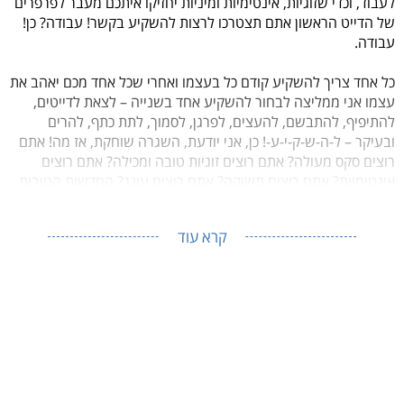
לעבוד, וכדי שזוגיות, אינטימיות ומיניות יחזיקו איתכם מעבר לפרפרים
של הדייט הראשון אתם תצטרכו לרצות להשקיע בקשר! עבודה? כן!
עבודה.
כל אחד צריך להשקיע קודם כל בעצמו ואחרי שכל אחד מכם יאהב את
עצמו אני ממליצה לבחור להשקיע אחד בשנייה – לצאת לדייטים,
להתיפיף, להתבשם, להעצים, לפרגן, לסמוך, לתת כתף, להרים
ובעיקר – ל-ה-ש-ק-י-ע-! כן, אני יודעת, השגרה שוחקת, אז מה! אתם
רוצים סקס מעולה? אתם רוצים זוגיות טובה ומכילה? אתם רוצים
אינטימיות? אתם רוצים תשוקה? אתם רוצים עונג? החדשות הטובות
הן שזה אפשרי, אבל זה מצריך השקעה, כמו כל דבר שתרצו בחיים.
קרא עוד