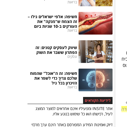
בריאות
חשיפה: אלפי ישראלים גילו –
זה הצמח ש"מנקה" את
העורקים ב-10 שניות ביום
בריאות
שיווק לעסקים קטנים: זה
ם
הפתרון ששבר את השוק
עסקים
יח
נים, היו במינוס
חשיפה: זה ה"אוכל" שהמוח
שלכם צריך כדי לשפר את
הזיכרון בכל גיל
בריאות
לידיעת הקוראים
אתר INSITE ומפעיליו אינם אחראים למוצר המוצג
רה
לעיל, רכישתו ו/או כל שימוש בנוגע אליו.
דיוק ואמינות המידע המפורסם באתר הינם ערך מרכזי