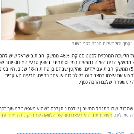
 "קטן" יכול לעלות הרבה כסף בשנה
רבים מהישראלים נמצאים במינוס תמידי. על פי נתונים של הלשכה המרכזית לסטטיסטיקה, 46% ממשקי הבית בישראל שיש לה
 ממשקי הבית האלה נמצאים במינוס תמידי. באופן טבעי המינוס יותר שכ
בקרב משפחות עם ילדים קטנים, כך שיותר ממחצית (58%) ממשקי הבית עם ילדים, שהקטן שבהם בן פחות מ-18 ש
יכול למצוא את עצמו במצב הזה בשלב כזה או אחר בחיים. הבעיה העיקרית
 למשפחה שלכם הרבה כסף.
 שהבנק שבו מתנהל החשבון שלכם נותן לכם כשהוא מאפשר למשוך כסף
ה שלילית.
משיכת יתר היא בעצם סוג של הלוואה שהבנק גובה מכם עבו
קרא עוד