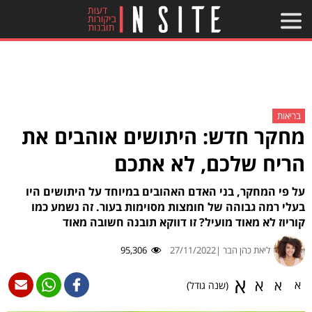
בריאות
מחקר חדש: היתושים אוהבים את
הריח שלכם, לא אתכם
על פי המחקר, בני האדם האהובים במיוחד על היתושים היו
בעלי רמה גבוהה של חומצות מסוימות בעור. זה נשמע כמו
קוריוז לא מאוד מועיל? זו דווקא תובנה חשובה מאוד
ליאת כהן הבר |
27/11/2022
95,306
א
א
א
א
(שנה גודל)