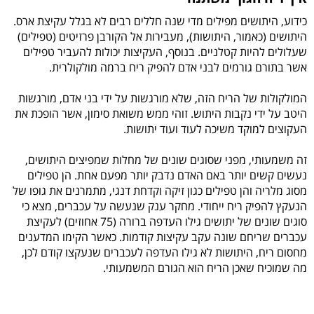
כידוע, היתושים מפילים מדי שנה חללים רבים לא בגלל עקיצת ארס.
היתושים (כאמור, היתושות), מעבירות אל הקורבן פרזיטים (טפילים)
שעלולים להיות קטלניים. בנוסף, העקיצות יכולות להעביר טפילים
אשר בתורם גורמים לבני אדם להפיק ריח ברמה מולקולרית.
המולקולות של הריח הזה, שלא מורגשות על ידי בני אדם, מורגשות
היטב על ידי נקבות היתוש. זוהי ממש משואת סימון, אשר הופכת את
העקוצים למוקד משיכה לעוד ועוד יתושות.
זה משמעותי, מפני שסוגים שונים של מחלות שמפיצים היתושים,
נעשים קשים יותר באם האדם נדבק יותר מפעם אחת. הן טפילים
מסוג מלריה והן טפילים כגון זיקה וקדחת דנגי, מתמרנים את גופו של
הנעקץ להפיק ריח ייחודי. מחקר ענק שנעשה על עכברים, מצא כי
סוגים שונים של יתושים גילו העדפה ברורה (75 אחוזים) לעקיצת
עכברים שריחם שונה עקב עקיצות קודמות. כאשר הקימו המדענים
מחסום ריח, היתושות לא גילו העדפה לעכברים שנעקצו קודם לכן,
מה שמוכיח שאכן הריח הוא הגורם המשמעותי.