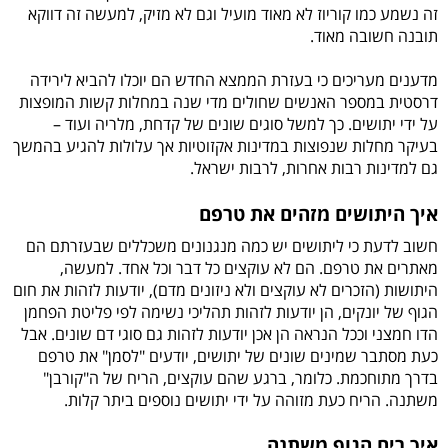
זה נשמע כמו קוריוז לא מאוד מועיל וגם לא מזיק, למעשה זה דווקא
תובנה חשובה מאוד.
מדענים מעריכים כי בעזרת הממצא החדש הם יוכלו להביא לירידה
דרסטית במספר האנשים שחולים מדי שנה במחלות קשות המופצות
על ידי יתושים. כך למשל סוגים שונים של קדחת, מלריה ועוד –
בעיקר מחלות שנפוצות במדינות אקזוטיות אך עלולות להגיע בהמשך
גם למדינות רבות אחרות, לרבות ישראל.
איך היתושים מזהים את טרפם
חשוב לדעת כי ליתושים יש כמה מנגנונים משכללים שבעזרתם הם
מאתרים את טרפם. הם לא עוקצים כל דבר וכל אחד. למעשה,
היתושות (הזכרים לא עוקצים ולא ניזונים מדם), יודעות לזהות את חום
הגוף של יונקים, הן יודעות לזהות תהליכי נשימה לפי פליטת הפחמן
הדו חמצני וככל הנראה הן אכן יודעות לזהות גם סוגי דם שונים. אבל
כעת מסתבר שמינים שונים של יתושים, יודעים "לסמן" את טרפם
בדרך מתוחכמת. כלומר, ברגע שהם עוקצים, הריח של ה"קורבן"
משתנה. הריח כעת מזוהה על ידי יתושים נוספים ביתר קלות.
איך ריח הגוף משתנה