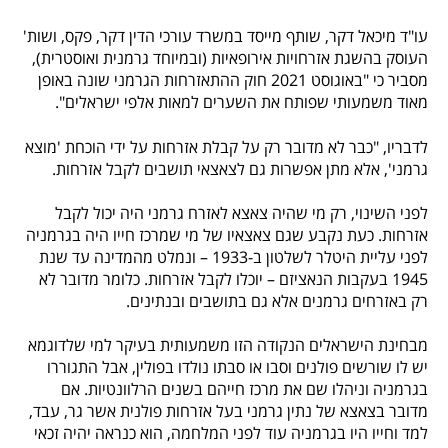
עו"ד מיכאל דקר, שותף מייסד במשרד עורכי הדין דקר, פקס, ושות'
העוסק בהשגת אזרחויות אירופאיות (ובמיוחד גרמנית ואוסטרית),
מסביר כי "באוגוסט 2021 חוק ההתאזרחות הגרמני שונה באופן
מאוד משמעותי שפותח את השערים למאות אלפי ישראלים".
לדבריו, "כבר לא מדובר רק על קבלת אזרחות על ידי הוכחת 'מוצא
גרמני', אלא מתן אפשרות גם לצאצאי תושבים לקבל אזרחות.
לפני השינוי, רק מי שהיה צאצא לאזרח גרמני היה יכול לקבל
אזרחות. כעת נקבע שגם צאצאיו של מי שמרכז חייו היה בגרמניה
לפני עליית היטלר לשלטון ב-1933 – ונמלט מהמדינה עד שנת
1945 בעקבות הנאציזם – יוכלו לקבל אזרחות. כלומר מדובר לא
רק באזרחים גרמנים אלא גם בתושבים ובנתינים.
מבחינת הישראלים הנקודה הזו משמעותית בעיקר למי שלדוגמא
יש לו שורשים פולנים וסבו או סבתו נולדו בפולין, אבל התגוררו
בגרמניה וניהלו שם את מרכז חייהם בשנים הרלוונטיות. אם
מדובר בצאצא של נתין גרמני בעל אזרחות פולנית אשר גר, עבד,
למד וחייו היו בגרמניה עוד לפני המלחמה, הוא כנראה יהיה זכאי