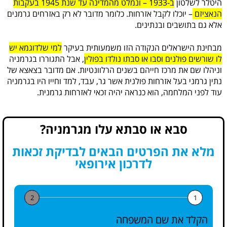
היטלר לשלטון
ב-1933 – ונמלט מהמדינה עד שנת 1945 בעקבות
הנאציזם
– יוכלו לקבל אזרחות. כלומר מדובר לא רק באזרחים גרמנים
אלא גם בתושבים ובנתינים.
מבחינת הישראלים הנקודה הזו משמעותית בעיקר
למי שלדוגמא יש
לו שורשים פולנים וסבו או סבתו נולדו בפולין
, אבל התגוררו בגרמניה
וניהלו שם את מרכז חייהם בשנים הרלוונטיות. אם מדובר בצאצא של
נתין גרמני בעל אזרחות פולנית אשר גר, עבד, למד וחייו היו בגרמניה
עוד לפני המלחמה, הוא כנראה יהיה זכאי לאזרחות גרמנית.
סבא או סבתא עלו מגרמניה?
מלא את הפרטים הבאים לבדיקת זכאות
לדרכון אירופאי
2
1
הקלד את שם המשפחה