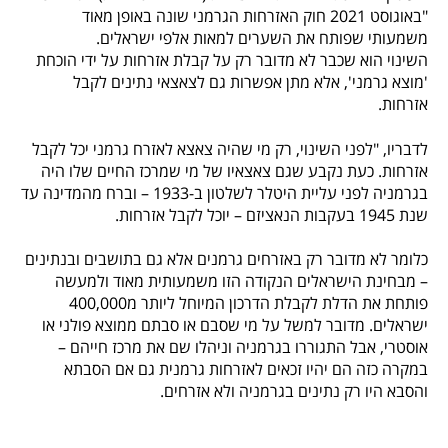
"באוגוסט 2021 חוק האזרחות הגרמני שונה באופן מאוד
משמעותי שפותח את השערים למאות אלפי ישראלים.
השינוי הוא שכבר לא מדובר רק על קבלת אזרחות על ידי הוכחת
'מוצא גרמני', אלא מתן אפשרות גם לצאצאי נתינים לקבל
אזרחות.
לדבריו, "לפני השינוי, רק מי שהיה צאצא לאזרח גרמני יכל לקבל
אזרחות. כעת נקבע שגם צאצאיו של מי שמרכז החיים שלו היה
בגרמניה לפני עליית היטלר לשלטון ב-1933 – וברח מהמדינה עד
שנת 1945 בעקבות הנאציזם – יוכל לקבל אזרחות.
כלומר לא מדובר רק באזרחים גרמנים אלא גם בתושבים ובנתינים
– מבחינת הישראלים הנקודה הזו משמעותית מאוד ולמעשה
פותחת את הדלת לקבלת הדרכון המיוחל ליותר מ400,000
ישראלים. מדובר למשל על מי שסבם או סבתם ממוצא פולני או
אוסטרי, אבל התגוררו בגרמניה וניהלו שם את מרכז חייהם –
במקרה כזה הם יהיו זכאים לאזרחות גרמנית גם אם הסבתא
והסבא היו רק נתינים בגרמניה ולא אזרחים.