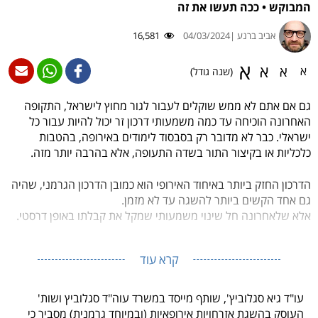
המבוקש • ככה תעשו את זה
אביב ברנע |
04/03/2024
16,581
א
א
א
א
(שנה גודל)
גם אם אתם לא ממש שוקלים לעבור לגור מחוץ לישראל, התקופה
האחרונה הוכיחה עד כמה משמעותי דרכון זר יכול להיות עבור כל
ישראלי. כבר לא מדובר רק בסבסוד לימודים באירופה, בהטבות
כלכליות או בקיצור התור בשדה התעופה, אלא בהרבה יותר מזה.
הדרכון החזק ביותר באיחוד האירופי הוא כמובן הדרכון הגרמני, שהיה
גם אחד הקשים ביותר להשגה עד לא מזמן.
אלא שלאחרונה חל שינוי משמעותי שמקל את קבלתו באופן דרסטי.
קרא עוד
עו"ד גיא סגלוביץ', שותף מייסד במשרד עוה"ד סגלוביץ ושות'
העוסק בהשגת אזרחויות אירופאיות (ובמיוחד גרמנית) מסביר כי