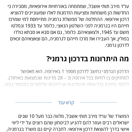
עו"ד מירב תותי אשבל, שמתמחה באזרחויות אירופאיות, מסבירה כי
החדשות הן משמחות ומציעות הזדמנות לאלו שמעוניינים להוציא
דרכון אירופאי. ההחלטה של ממשלת גרמניה מתייחסת למי שמרכז
חייהם היו בגרמניה לפני השלטון הנאצי, כלומר עד 1933 ונמלטו
משם עד 1945, ולצאצאיהם. כלומר, גם אם סבא או סבתא נולדו
בפולין, אך העבירו את מרכז חייהם לגרמניה, הם וצאצאיהם זכאים
לדרכון גרמני.
מה היתרונות בדרכון גרמני?
הדרכון הגרמני נחשב לדרכון מספר 1 באירופה. הוא מאפשר
למחזיקים בו לחיות בכל אירופה (כ – 28 מדינות שנמצאות באיחוד),
ללמוד בחינם בכל אחת מהמדינות או ליהנות מלימודים בסבסוד גבוה,
לעשות עסקים וכו׳… וכמובן להעביר את הזכות לילדים. וזה סוג של
ביטחון עבור משפחות רבות בישראל.
קרא עוד
המשרד של עו׳׳ד מירב תותי אשבל, מלווה כבר מעל 10 שנים
ישראלים רבים ועוזר להם להגיע לביטחון שהם רוצים על ידי ליווי
אישי בדרך להוצאת דרכון אירופאי. לחברה קיים גם משרד בגרמניה,