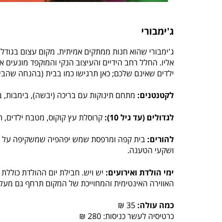
ג'ימבורי
ג'ימבורי שהוא חנות ממתקים אמיתית. מקום עצום בגודל
אליו. החלל רחב הידיים והעיצוב הנקי והמוקפד מונעי
ילדים שאינם שלכם; כאן תרגישו כמו בבית (בהנחה שהבית
לקטנטנים:
מתחם תינוקות עם בריכה (יבשה), בימבות, ב
לגדולים (עד גיל 10):
קרוסלת עץ קוקוס, מטבח ילדים, תי
להורים:
בית קפה ומרפסת שמש יפהפיה שמשקיפה על כל 
ושקעי הטענה.
ימי הולדת ואירועים:
יש ויש. חבילת יום ההולדת כוללת
האווירה האינטימית והמחוייכת של המקום תרחף גם מעל
כמה עולה:
35 ₪
כרטיסיה לעשר כניסות: 280 ₪