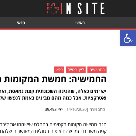
ראשי
פנאי
פתח סרגל נגישות
החמישייה
לייף סטייל
פנאי
החמישיה: חמשת המקומות הכ
יש ימים כאלה, שהגינה השכונתית קצת נמאסת, ואת
ואטרקציות, אבל כמה מהם מבינים באמת לנפשו של 
כותב אורח |
14/10/2020
39,493
הנה חמישה מקומות מקסימים בהחלט שישמחו את ליבם ש
קפה משובח בזמן שהם צופים בגוזלים המאושרים שלהם. כל