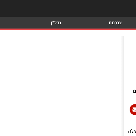
צרכנות
נדל"ן
ם
אלה