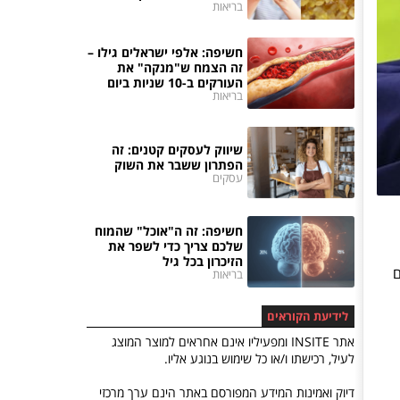
בריאות
חשיפה: אלפי ישראלים גילו –
זה הצמח ש"מנקה" את
העורקים ב-10 שניות ביום
בריאות
שיווק לעסקים קטנים: זה
הפתרון ששבר את השוק
עסקים
חשיפה: זה ה"אוכל" שהמוח
שלכם צריך כדי לשפר את
הזיכרון בכל גיל
ם
בריאות
לידיעת הקוראים
אתר INSITE ומפעיליו אינם אחראים למוצר המוצג
לעיל, רכישתו ו/או כל שימוש בנוגע אליו.
דיוק ואמינות המידע המפורסם באתר הינם ערך מרכזי