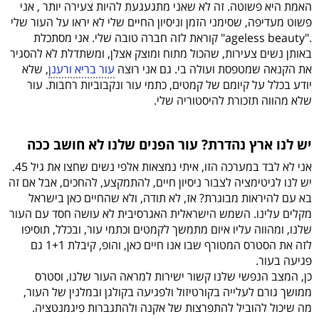
האמת היא פשוטה. זה לא שאני מתגעגעת להיות צעירה יותר , אני
פשוט מעדיפה, שסימני הזמן וניסיון החיים שלי לא יראו על העור שלי
."ageless beauty" קוראת לזה חברה טובה שלי. אני מסתכלת
באותן נשים צעירות, שהכול מתוח ומוצק אצלן, ומשתדלת לא להסגיר
את הקנאה שמטפסת ועולה בי. גם אני רוצה
עור בריא ורענן
, שלא
יודע בכלל על קיומם של קמטים, כתמי עור ונקבוביות רחבות. עור
שלא מהווה תזכורת להיסטוריה שלי.
יש לנו ארץ נהדרת? עור הפנים שלנו לא חושב ככה
אני לא לבד במערכה הזו, איתי נמצאות אלפי נשים שחצו את גיל 45.
יש לנו לגיטימציה לצבור ניסיון חיים, להתמקצע, להחכים, אבל אם זה
בא עם להיראות מבוגרת? אז, לא תודה, ולא שהחיים כאן בישראל
מקלים עלינו. השמש הישראלית האגרסיבית לא עושה חסד עם העור
שלנו, ומהווה עליו איום מתמשך לקמטים וכתמי עור, ובכלל, תוסיפו
לזה את הסטרס המטורף שבו אנו חיים כאן, והופ, קיבלת 1+1 גם
פגיעה בעור.
כן, המצב הנפשי שלנו קשור ישירות למראה העור שלנו, וסטרס
ממושך גורם לעלייה בקורטיזול ולפגיעה בקולגן ובמלנין של העור,
מה שיכול להוביל להתפרצות של אקנה ולהתגברות פיגמנטציה.