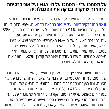
אל תסמכו עלי - תסמכו על ה- FDA ועל אוניברסיטת
הרווארד שחקרה ובדקה את הטכנולוגיה
במחקר שנערך בהרווארד על הטכנולוגיה שעליה מבוססת "נונה",
98% מהנבדקים דיווחו על שיפור במראה הקמטים,
95% מהם דיווחו
על כיווץ הנקבוביות, 91% מהם דיווחו על שיפור במרקם העור, ו-89%
מהנבדקים דיווחו על שיפור בפיגמנטציה. לכן, זה לא מפתיע,
ש"נונה" זכה לאישור של ה-FDA האמריקאי כמכשיר אנטיאייג'ינג
רפואי, אשר מומלץ על ידי רופאי העור. ב"נונה" נעשה שימוש
בטכנולוגיות מתקדמות ביותר ומוכחות שפותחו ע"י סוכנות החלל
נאס"א. טכנולוגיות אלו מעודדות ייצור של קולגן ואלסטין, המביאים
למראה עור צעיר ומלא חיונית.
לא פחות חשוב, ואולי אף יותר מעניין התוצאות, הוא עניין הבטיחות
של המוצר. אחרי הכל, מדובר פה במוצר שאנו משתמשות בו על עור
הפנים, וגם כאן "נונה" מבריק בתכנון ובתוצאות. הראש של "נונה"
מגיע לטמפטורה של 41 מעלות, זו אגב, הטמפרטורה שהוכחה
במחקרים כאופטימלית לחימום הקולגן, כדי לוודא ש"נונה" שלנו לא
יתחמם יותר מדי, קיימים במכשיר מספר חיישנים, שמבטיחים את
רמת החום האופטימלית, זו הסיבה, אגב, ש"נונה" זכה לדירוג בטיחות