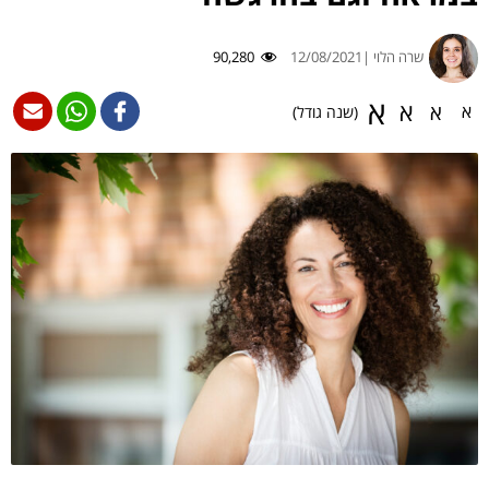
שרה הלוי |
12/08/2021
90,280
א
א
א
א
(שנה גודל)