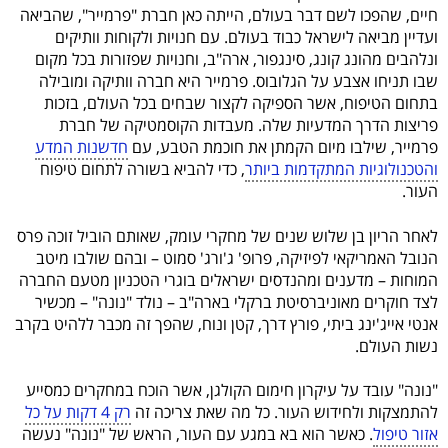
חיים, שהפכו לשם דבר בעולם, הייתה כאן חברת "פרמייר", שהביאה
ועדיין מביאה לישראל כבוד בעולם. עם חנויות ולקוחות וותיקים
ונלהבים מהונג קונג, סינגפור, ארה"ב, וחנויות שפזורות בכל מקום
שבו תניחו אצבע על הגלובוס. פרמייר היא חברה וותיקה ומובילה
בתחום הטיפוח, אשר הספיקה לקצור שבחים בכל העולם, בזכות
פריצות הדרך המדעיות שלה. מעבדות הקוסמטיקה של חברת
פרמייר, שילבו מיום הקמתן את חוכמת הטבע, עם
חדשנות המדע
והטכנולוגיות המתקדמות ביותר
, כדי להביא בשורה לתחום טיפוח
העור.
לאחר הריון בן שלוש שנים של מחקרי עומק, שאותם הוביל זוכה פרס
הנובל האמריקאי לפיזיקה, פרופ' ג'ורג' סמוט – ובהם שולבו מיטב
המוחות – מדענים ומהנדסים ישראלים בוגרי הטכניון מטעם החברה
לצד חוקרים מאוניברסיטת ברקלי בארה"ב – נולד "נונה" – מכשיר
אנטי אייג'ינג ביתי, פורץ דרך, קטן ונוח, שהפך זה מכבר ללהיט בקרב
נשות העולם.
"נונה" עובד על עיקרון חימום הקולגן, אשר הוכח במחקרים כמסייע
להתמצקות ולחידוש העור. כל מה שאת צריכה זה
רק 4 דקות על כל
אזור טיפול
. כאשר הוא בא במגע עם העור, הראש של "נונה" נעשה