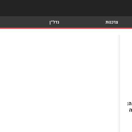
צרכנות
נדל"ן
ה:
ה