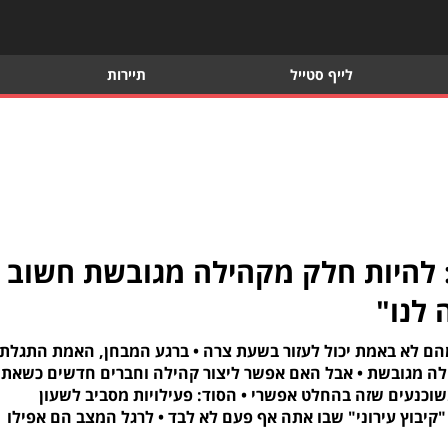
לייף סטייל
תיירות
היות חלק מקהילה מגובשת חשוב
 לנו"
מהם לא באמת יכול לעזור בשעת צרה • ברגע המבחן, האמת התגלת
לה מגובשת • אבל האם אפשר ליצור קהילה וחברים חדשים כשאת
יל השלישי? • ברשת הדיור המוגן "עד 120" משוכנעים שזה בהחלט אפשרי • הסוד: פעילויות מסביב לשעון
קיבוץ עירוני" שבו אתה אף פעם לא לבד • לרגל המצב הם אפילו