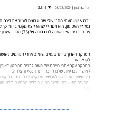
ניר שוורצמן |
03/03/2024
2,345
"ברגע ששמעתי מהבן שלי שהוא רוצה לעזוב את דירת החד
נפל לי האסימון. הוא אמר לי שהוא קצת מקנא בי על כך 
את הדברים האלו אמרה לנו דבורה ש' (76) מהוד השרון שעברה לאחרונה לגור בבית הדיור המוגן "עד 120".
המחקר הארוך ביותר בעולם שעקב אחרי הגורמים לאושר, 
לקנא באמו.
לאושר ולבריאות שלנו הרבה יותר מכסף והצלחה.
בין השאר התגלה כי לאנשים עם קשרים חברתיים חזקים יש סיכוי גדול ב-50 אחוזים
"הבעיה היא שבתי הדיור המוגן סובלים מסטיגמות לא מ
120".
לדבריהם, "חלק גדול מהציבור לא יודע שכיום מדובר ב
מובן, ובטח שבהקשר החברתי".