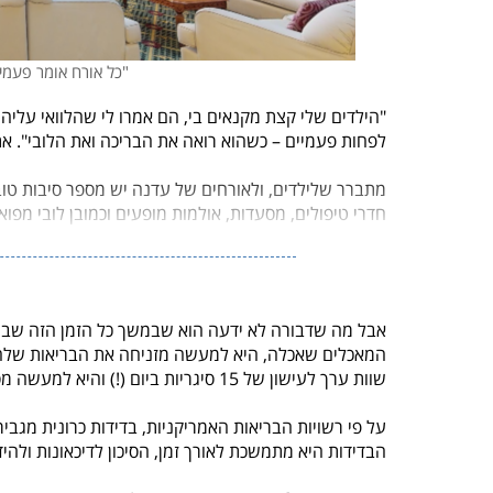
"כל אורח אומר פעמיים 'וואו
"הילדים שלי קצת מקנאים בי, הם אמרו לי שהלוואי עליהם ל
לפחות פעמיים – כשהוא רואה את הבריכה ואת הלובי".
את
מתברר שלילדים, ולאורחים של עדנה יש מספר סיבות טובו
חדרי טיפולים, מסעדות, אולמות מופעים וכמובן לובי מפו
אבל מה שדבורה לא ידעה הוא שבמשך כל הזמן הזה שבו ה
המאכלים שאכלה, היא למעשה מזניחה את הבריאות שלה מ
שוות ערך לעישון של 15 סיגריות ביום (!) והיא למעשה מסוכנת כמו לחץ דם גבוה וסוכרת.
על פי רשויות הבריאות האמריקניות, בדידות כרונית מגביר
הבדידות היא מתמשכת לאורך זמן, הסיכון לדיכאונות ולה