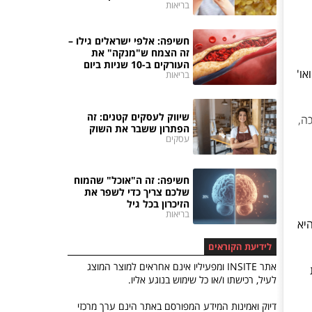
בריאות
חשיפה: אלפי ישראלים גילו –
זה הצמח ש"מנקה" את
העורקים ב-10 שניות ביום
או'
בריאות
שיווק לעסקים קטנים: זה
ה,
הפתרון ששבר את השוק
עסקים
חשיפה: זה ה"אוכל" שהמוח
שלכם צריך כדי לשפר את
הזיכרון בכל גיל
בריאות
יא
לידיעת הקוראים
אתר INSITE ומפעיליו אינם אחראים למוצר המוצג
לעיל, רכישתו ו/או כל שימוש בנוגע אליו.
דיוק ואמינות המידע המפורסם באתר הינם ערך מרכזי