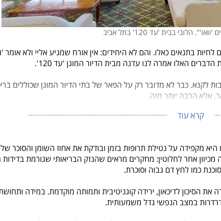
'". הלובי בבית 'עד 120' בתל אביב
חיות בתנאים כאלו. והם לא היחידים: אין אורח שמגיע אליי ולא אומר 'וו
 הדברים האלו אמרה לנו עדנה מבית הדיור המוגן 'עד 120'.
ת לקנא. כבר לא מדובר רק על הפאר של בתי הדיור המוגן שכוללים בריכ
אר, אלא הרבה יותר מזה.
קרא עוד
יא מקפידה על נטילת תרופות בזמן ובודקת את אחוז השומן והסוכר של
כיוון אחר לחלוטין: מחקרים מראים שהנזק הבריאותי שגורמת בדידות ה
ה את הסיכון לדיכאון, ירידה קוגניטיבית ותמותה מוקדמת. במידה ותחושת
ידרדרות במצב הנפשי גדל משמעותית.