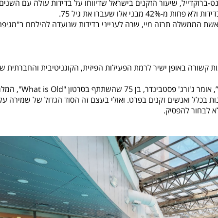
ינט-ברוקדייל, שיעור הזקנים בישראל שדיווחו על בדידות עולה עם השנים:
20, אז מינתה לראשונה ראשת הממשלה תרזה מיי, שרה לענייני בדידות שנועדה להילחם ב"מגיפ
ת קשורה באופן ישיר לרמת הפעילות הפיזית, הקוגניטיבית והחברתית ש
"כשאנשים 'מתחילים להפסיק' – אז הם מתחילים להזדקן”, אומר ג'ורג' פסטבינדר, בן 75 שהשת
 בכלל ואנשים זקנים בפרט. ואולי בעצם זה הסוד הגדול של שמירה על
א לבחור להפסיק.