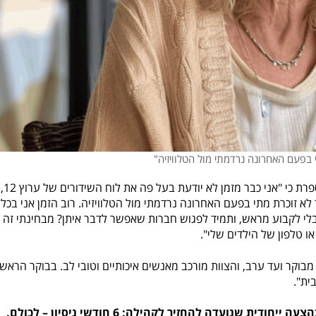
 בפעם האחרונה נרדמתי מול הטלוויזיה"
דבורה ל', שעברה בינתי
א זוכרת מתי בפעם האחרונה נרדמתי מול הטלוויזיה. רוב הזמן אני בכלל
בלי לקבוע מראש, ותמיד לפגוש חברות שאפשר לדבר איתן? מבחינתי זה
או טלפון של הילדים שלי".
בוקר ועד ערב, והצוות מורכב מאנשים איכותיים וטובי לב. בבוקר הראשו
ית".
כעת, לרגל המצב, יצאו בבתי הדיור המוגן 'עד 120' בהצעה ייחודית שנועדה להחזיר לקהילה: 6 חודשי ניסיון – לכולם.