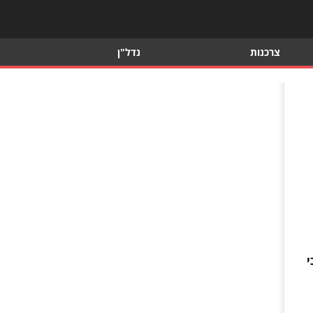
צרכנות
נדל"ן
כי