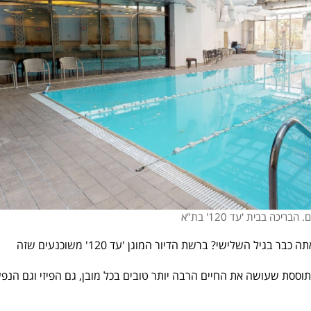
בריכה בבית 'עד 120' בת"א
אבל האם באמת אפשר ליצור קהילה וחברים חדשים כשאתה כבר בגיל השלישי? ברשת הדיור המוגן 'עד 120' משוכנעים שזה
וססת שעושה את החיים הרבה יותר טובים בכל מובן, גם הפיזי וגם הנפש