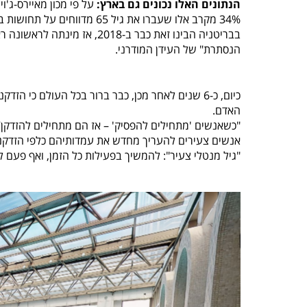
הנתונים האלו נכונים גם בארץ:
על פי מכון מאיירס-ג'ו
34% מקרב אלו שעברו את גיל 65 מדווחים על תחושות בדידות ולא פחות מ-42% מבני אלו שעברו את גיל 75.
בבריטניה הבינו זאת כבר ב-18
הנסתרת" של העידן המודרני.
כיום, כ-6 שנים לאחר מכן, כבר ברור בכל העולם כי
הזדקנו
האדם
.
אנשים צעירים להעריך מחדש את עמדותיהם כלפי הזדקנות
"גיל מנטלי צעיר": להמשיך בפעילות כל הזמן, ואף פעם ל