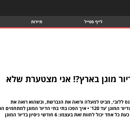
לייף סטייל
תיירות
ור מוגן בארץ?! אני מצטערת שלא
כנס ללובי, מביט למעלה ורואה את הנברשת, וכשהוא רואה את
הבריכה" • את הדברים האלו אמרה לנו עדנה מבית הדיור המוגן 'עד 120' • איך הפכו בתי בתי הדיור המוגן למתחמים ה
מפוארים שלא הכרתם, ועם פעילות מסביב לשעון? • כעת כל אחד יכול לחוות זאת בעצמו: 6 חודשי ניסיון בדיור המוגן