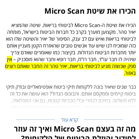
הכירו את שיטת Micro Scan
הכירו את שיטת ה-Micro Scan לביטוחי בריאות. שיטה שהמציא
יאיר טהר. מקצוען מוערך בקרב כל חברות הביטוח בישראל, מומחה
לביטוחי בריאות ואיש עם לב ענק. הסיפור של יאיר והשיטה שלו הוא
כזה שמוכיח לנו שיש עוד אנשים טובים שהאזרח הקטן מעניין אותם
יותר מחברות הביטוח הגדולות. בקיצור: כמו שאומרים שאדם צריך
שיהיה לו חבר עו”ד, חבר רו”ח, חבר רופא וחבר שהוא מוסכניק –
אין
ספק שכשזה מגיע לביטוחי בריאות, יאיר טהר זה החבר שאתם רוצים
באזור.
כבר שנים שיאיר בונה ללקוחות
תיקי ביטוח אופטימאליים
ובודק תיקי
ביטוח קיימים וממקסם אותם. והבונוס הגדול? הוא עושה את כל זה
ללא תשלום. בחינם לגמרי ובלי כוכביות קטנות. גם אני התפלאתי,
אבל אחרי פגישה עם האיש, גיליתי שהוא פשוט עשוי מחומר אחר.
קרא עוד
מה זה בעצם Micro Scan ואיך זה עוזר
לסידור והוזלת הביטוח של הלקוחות?