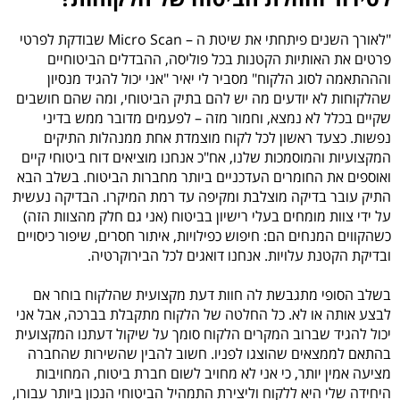
"לאורך השנים פיתחתי את שיטת ה – Micro Scan שבודקת לפרטי
פרטים את האותיות הקטנות בכל פוליסה, ההבדלים הביטוחיים
והההתאמה לסוג הלקוח" מסביר לי יאיר "אני יכול להגיד מנסיון
שהלקוחות לא יודעים מה יש להם בתיק הביטוחי, ומה שהם חושבים
שקיים בכלל לא נמצא, וחמור מזה –
לפעמים מדובר ממש בדיני
נפשות
. כצעד ראשון לכל לקוח מוצמדת אחת ממנהלות התיקים
המקצועיות והמוסמכות שלנו, אח"כ אנחנו מוציאים דוח ביטוחי קיים
ואוספים את החומרים העדכניים ביותר מחברות הביטוח. בשלב הבא
התיק עובר בדיקה מוצלבת ומקיפה עד רמת המיקרו. הבדיקה נעשית
על ידי צוות מומחים בעלי רישיון בביטוח (אני גם חלק מהצוות הזה)
כשהקווים המנחים הם: חיפוש כפילויות, איתור חסרים, שיפור כיסויים
ובדיקת הקטנת עלויות. אנחנו דואגים לכל הבירוקרטיה.
בשלב הסופי מתגבשת לה חוות דעת מקצועית שהלקוח בוחר אם
לבצע אותה או לא. כל החלטה של הלקוח מתקבלת בברכה, אבל אני
יכול להגיד שברוב המקרים הלקוח סומך על שיקול דעתנו המקצועית
בהתאם לממצאים שהוצגו לפניו. חשוב להבין שהשירות שהחברה
מציעה אמין יותר, כי אני לא מחויב לשום חברת ביטוח, המחויבות
היחידה שלי היא ללקוח וליצירת התמהיל הביטוחי הנכון ביותר עבורו,