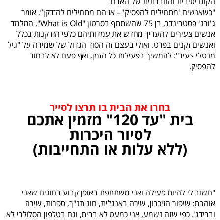
הקוגניטיבית והחברתית של האדם.
"כשאנשים 'מתחילים להפסיק' – אז הם מתחילים להזדקן”, אומר
ג'ורג' פסטבינדר, בן 75 שהשתתף בסרטון "What is Old", המלמד
אנשים צעירים להעריך מחדש את עמדותיהם כלפי הזדקנות בכלל
ואנשים זקנים בפרט. ואולי בעצם זה הסוד הגדול של שמירה על "גיל
מנטלי צעיר": להמשיך בפעילות כל הזמן, ואף פעם לא לבחור
להפסיק.
בחרו את הבית בו תרצו לסייר
בית "עד 120" מזמין אתכם
לסיור היכרות
(ללא עלות או התחייבות)
"חשוב לי להיות פעילה ואני משתתפת באופן קבוע בחוגים שאני
אוהבת: שיפור הזיכרון, שירה באנגלית, חוג תנ"ך, ספרות, שירה
וברידג'. כפי שזה נשמע, אני
כמעט לא בבית, וגם בטלפון הסלולרי לא