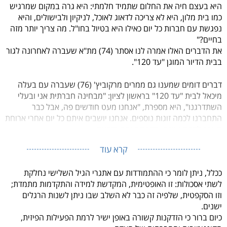
היא בעצם חיה את החלום שתמיד חלמתי: היא גרה במקום שמרגיש
כמו בית מלון, היא לא צריכה לדאוג לאוכל, לניקיון ולבישולים, ו
היא
נפגשת עם חברות כל יום כאילו היא בטיול בחו"ל. מה צריך יותר מזה
בחיים?"
את הדברים האלו אמרה לנו אסתר (74) מת"א שעברה לאחרונה לגור
בבית הדיור המוגן "עד 120".
דברים דומים שמענו גם ממרים מרקוביץ' (76) שעברה עם בעלה
מיכאל לבית "עד 120" בראשון לציון: "מבחינה חברתית אני ובעלי
השתדרגנו", היא מספרת, "אנחנו מעט חודשים פה, אבל כבר
התחברנו לכמה זוגות נוספים. אנחנו יושבים איתם כל יום אחרי ארוחת
הערב לקפה ועוגה, מדברים ומתעדכנים.
קרא עוד
ככלל, ניתן לומר כי ההתמודדות עם אתגרי הגיל השלישי נחלקת
לשתי אסכולות: זו האופטימית, המקדשת למידה והתקדמות מתמדת;
וזו הסקפטית, שלפיה זה כבר לא השלב שבו ניתן לשנות הרגלים
ישנים.
כיום ברור כי
הזדקנות קשורה באופן ישיר לרמת הפעילות הפיזית,