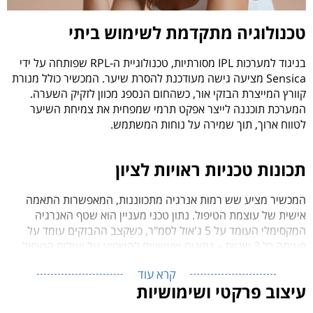
טכנולוגיה מתקדמת לשימוש ביתי
בניגוד למערכות IPL מסורתיות, טכנולוגיית ה-RPL שפותחה על ידי
Sensica מציעה גישה מעודכנת להסרת שיער. המכשיר כולל מנורת
קוורץ המייצרת הבזקי אור, כשהחום הנספג מכוון לזקיק השערה.
המערכת תוכננה לייצר אפקט תרמי שמפחית את צמיחת השיער
לטווח ארוך, תוך שמירה על נוחות המשתמש.
תכונות טכניות ראויות לציון
המכשיר מציע שש רמות אנרגיה מתכווננות, המאפשרות התאמה
אישית של עוצמת הטיפול. נתון טכני מעניין הוא שטף האנרגיה
המקסימלי העומד על 5 ג'אול לסמ"ר, כשקצב ההבזקים עומד על
פעימה כל 3 שניות – נתונים שעשויים להשפיע על יעילות הטיפול.
קרא עוד
עיצוב פרקטי ושימושיות