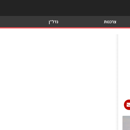
צרכנות
נדל"ן