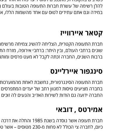
להלן רשימה של עשרת חברות התעופה הטובות בעולם (אשר ח
במידה וגם אתם עתידים לטוס עם אחד מהשמות הללו, אתם
קטאר איירווייז
שונים ברחבי העולם, ובין היתר: ברחבי אירופה, מזרח התי
ברבות השנים, החברה זכתה לקבל לא מעט פרסים ומותג
סינגפור איירליינס
חברת התעופה הסינגרפורית, נחשבת לאחת מהמוערכות בע
בחברה מציעים טיסות
למגוון רחב של יעדים המתפרסים על פני 6
החברה ידועה גם הודות לשירות האדיב והנעים לה זוכים כ
אמירטס , דובאי
חברת תעופה אשר נוסדה בשנת 1985 והחלה את דרכה עם 2 מטוסים בלבד, ברבות השנים היא צמחה וגדלה.
כיום, לחברה צי הכולל לא פחות מ-230 מטוסים – אשר טסים למעל 140 יעדים ברחבי הגלובוס.