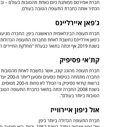
הכתיר אותה כחברת התעופה הטובה בעולם.
ג'פאן איירליינס
חברת תעופה הבינלאומית הראשונה ביפן. החברה מגיעה ללא פחות מ-430 שדות תעופה המתפרסים על 
ג'פאן אירליינס נחשבת לאחת מחברות התעופה הגדולות וה
בשנת 2019 אף זכתה בתואר כבעלת "מחלקת התיירים הטובה ביותר".
קת'אי פסיפיק
חברת תעופה מהונג קונג, אשר נחשבת לאחת מהטובות 
החברה מתמחה בטיסות נוסעים ומטען ליותר מ-200 יעדים שונים ברחבי העולם.
ברשות קת'אי פסיפיק צי הכולל לא פחות מ-200 מטוסים.
הטובות ביותר בעולם".
אול ניפון איירווייז
חברת התעופה הגדולה ביותר ביפן.
אול ניפון איירוויז נוסדה בשנת 1952, וכיום, היא מציעה טיסות לכ-80 יעדים ברחבי העולם וליותר מ-110 יעדים פנימיים.