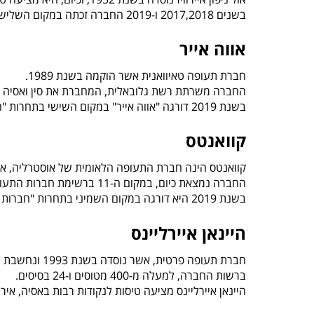
בשנים 2017,2018 ו-2019 החברה זכתה במקום השלישי בתחרות "חברות התעופה הטובות בעולם".
אווה אייר
חברת תעופה טאיוואנית אשר הוקמה בשנת 1989.
החברה משרתת רשת גלובאלית, המחברת את סין ואסיה לאירופה ול
בשנת 2019 דורגה "אווה אייר" במקום השישי בתחרות "חברות התעופה הטובות ביותר".
קוואנטס
קוואנטס הינה חברת התעופה הלאומית של אוסטרליה, אשר 
החברה נמצאת כיום, במקום ה-11 ברשימת חברות התעופה הגדולות ונחשבת כחברת התעופה הבטיחותית ביותר.
בשנת 2019 היא דורגה במקום השמיני בתחרות "חברות התעופה הטובות ביותר".
היינאן איירליינס
חברת תעופה פרטית, אשר נוסדה בשנת 1993 ונחשבת לגדולה ביותר בסין.
ברשות החברה, למעלה מ-400 מטוסים ו-24 בסיסים.
היינאן איירליינס מציעה טיסות לנקודות רבות באסיה, איר