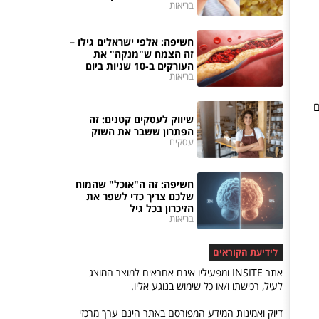
בריאות
חשיפה: אלפי ישראלים גילו –
זה הצמח ש"מנקה" את
העורקים ב-10 שניות ביום
בריאות
ת ללא פחות מ-140 יעדים
שיווק לעסקים קטנים: זה
הפתרון ששבר את השוק
עסקים
חשיפה: זה ה"אוכל" שהמוח
שלכם צריך כדי לשפר את
הזיכרון בכל גיל
בריאות
לידיעת הקוראים
אתר INSITE ומפעיליו אינם אחראים למוצר המוצג
לעיל, רכישתו ו/או כל שימוש בנוגע אליו.
דיוק ואמינות המידע המפורסם באתר הינם ערך מרכזי