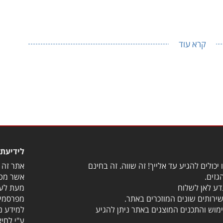
 לחזור לחיות כמו פעם, בלי לתת לכאב למנוע מכם דבר. בנוסף, הדבר הטו
ימו לב אליהן.
קרא עוד
לידיעת 
יכולים להגיע עד אלייך! זה שווה. זה בחינם
אתר זה מ
גזים.
אשר מטר
דע לאן לשלוח
מעת לעת
שירותים שונים המוזכרים באתר.
מפרסמים
מוש והתכנים המוצגים באתר ניתן להגיע
למידע נ
ע"י
לחיצ