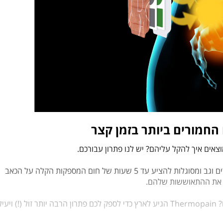
החמורים ביותר בזמן קצר
צאים איך להקל עליהם? יש לנו פתרון עבורכם.
מדבקות החום Thermopain נועדו להקל על כאבי שרירים וגב ומסוגלות להציע עד 5 שעות של חום המספקות הקלה על הכאב
מיואשים כבר מכאבי שרירים ולא יודעים איך להקל עליהם? Thermopain הגיע לארץ כדי לספק לכם פתרון הרבה יותר זול (!) ויעי