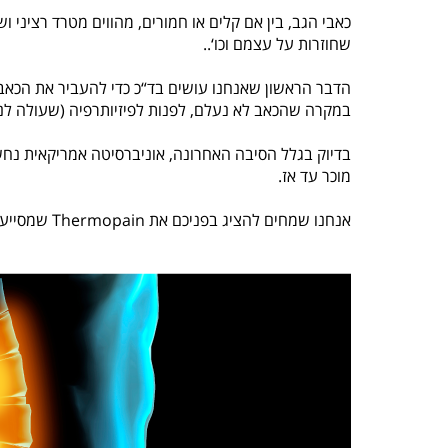
כאבי הגב, בין אם קלים או חמורים, מהווים מטרד רציני וש
שחוזרות על עצמם וכו‘..
הדבר הראשון שאנחנו עושים בד“כ כדי להעביר את הכאב
במקרה שהכאב לא נעלם, לפנות לפיזיותרפיה (שעולה לנו 
בדיוק בגלל הסיבה האחרונה, אוניברסיטה אמריקאית נח
מוכר עד אז.
אנחנו שמחים להציג בפניכם את Thermopain שמסייעות להקל על כאבים ולשחרר שרירים תפוסים באמצעות חום.