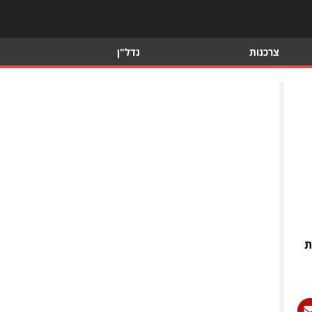
צרכנות
נדל"ן
ת