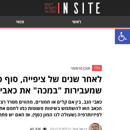
ראשי
פנאי
פתח סרגל נגישות
כללי
תוכן פרסומי
לאחר שנים של ציפייה, סוף ס
שמעבירות "במכה" את כאבי ה
כאבי הגב, בין אם קלים או חמורים, מהווים מטרד רצ
הכאב הוא להשתמש בשיטות פשוטות כמו לחמם את ה
לפיזיותרפיה (שעולה לנו המון כסף). אז האם יש פתר
דניאל אייל |
01/12/2022
45,336